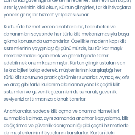
zamanda güvenliğinizi de temin ederler. İster evinizin kapısı,
ister iş yerinizin kilidi olsun, Kürtün çilingirleri, farklı ihtiyaçlara
yönelik geniş bir hizmet yelpazesi sunar.
Kürtün'de hizmet veren anahtarcılar, tecrübeleri ve
donanımları sayesinde her türlü kilit mekanizmasıyla başa
çıkma konusunda uzmandırlar. Özellikle modern kapı kilit
sistemlerinin yaygınlaştığı günümüzde, bu tür karmaşık
mekanizmaları açabilmek ve gerektiğinde tamir
edebilmek önem kazanmıştır. Kürtün çilingir ustaları, son
teknolojileri takip ederek, müşterilerinin karşılaştığı her
türlü kilit sorununa pratik çözümler sunarlar. Ayrıca, ev, ofis
ve araç gibi farklı kullanım alanlarına yönelik çeşitli kilit
sistemleri ve güvenlik çözümleri de sunarak, güvenlik
seviyenizi arttırmanıza olanak tanırlar.
Anahtarcılar, sadece kilit açma ve onarma hizmetleri
sunmakla kalmaz, aynı zamanda anahtar kopyalama, kilit
değiştirme ve güvenlik danışmanlığı gibi çeşitli hizmetlerle
de müşterilerinin ihtiyaçlarını karşılarlar. Kürtün'deki