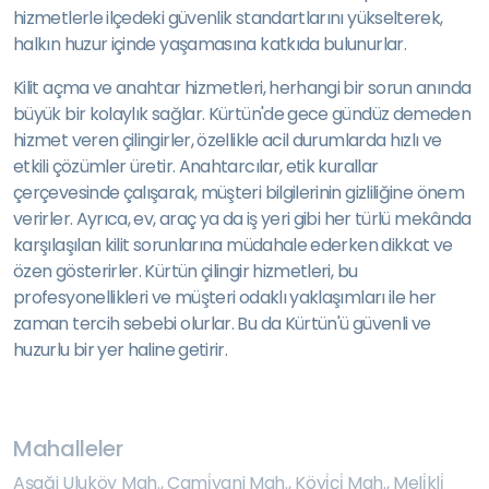
hizmetlerle ilçedeki güvenlik standartlarını yükselterek,
halkın huzur içinde yaşamasına katkıda bulunurlar.
Kilit açma ve anahtar hizmetleri, herhangi bir sorun anında
büyük bir kolaylık sağlar. Kürtün'de gece gündüz demeden
hizmet veren çilingirler, özellikle acil durumlarda hızlı ve
etkili çözümler üretir. Anahtarcılar, etik kurallar
çerçevesinde çalışarak, müşteri bilgilerinin gizliliğine önem
verirler. Ayrıca, ev, araç ya da iş yeri gibi her türlü mekânda
karşılaşılan kilit sorunlarına müdahale ederken dikkat ve
özen gösterirler. Kürtün çilingir hizmetleri, bu
profesyonellikleri ve müşteri odaklı yaklaşımları ile her
zaman tercih sebebi olurlar. Bu da Kürtün'ü güvenli ve
huzurlu bir yer haline getirir.
Mahalleler
Aşaği Uluköy Mah.
,
Cami̇yani Mah.
,
Köyi̇çi̇ Mah.
,
Meli̇kli̇