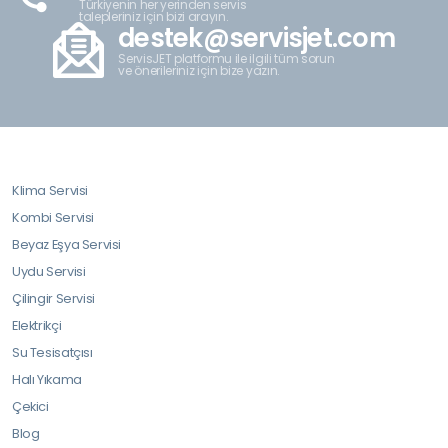
Türkiyenin her yerinden servis
talepleriniz için bizi arayın.
destek@servisjet.com
ServisJET platformu ile ilgili tüm sorun
ve önerileriniz için bize yazın.
Klima Servisi
Kombi Servisi
Beyaz Eşya Servisi
Uydu Servisi
Çilingir Servisi
Elektrikçi
Su Tesisatçısı
Halı Yıkama
Çekici
Blog