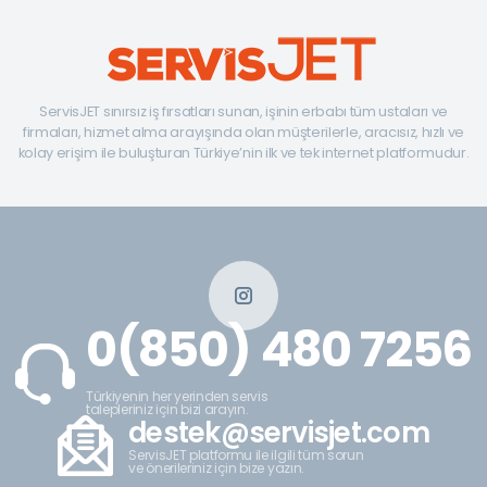
ServisJET sınırsız iş fırsatları sunan, işinin erbabı tüm ustaları ve
firmaları, hizmet alma arayışında olan müşterilerle, aracısız, hızlı ve
kolay erişim ile buluşturan Türkiye’nin ilk ve tek internet platformudur.
0(850) 480 7256
Türkiyenin her yerinden servis
talepleriniz için bizi arayın.
destek@servisjet.com
ServisJET platformu ile ilgili tüm sorun
ve önerileriniz için bize yazın.