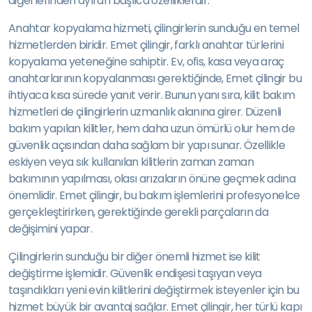
diğerlerinden ayıran başlıca özelliklerdir.
Anahtar kopyalama hizmeti, çilingirlerin sunduğu en temel
hizmetlerden biridir. Emet çilingir, farklı anahtar türlerini
kopyalama yeteneğine sahiptir. Ev, ofis, kasa veya araç
anahtarlarının kopyalanması gerektiğinde, Emet çilingir bu
ihtiyaca kısa sürede yanıt verir. Bunun yanı sıra, kilit bakım
hizmetleri de çilingirlerin uzmanlık alanına girer. Düzenli
bakım yapılan kilitler, hem daha uzun ömürlü olur hem de
güvenlik açısından daha sağlam bir yapı sunar. Özellikle
eskiyen veya sık kullanılan kilitlerin zaman zaman
bakımının yapılması, olası arızaların önüne geçmek adına
önemlidir. Emet çilingir, bu bakım işlemlerini profesyonelce
gerçekleştirirken, gerektiğinde gerekli parçaların da
değişimini yapar.
Çilingirlerin sunduğu bir diğer önemli hizmet ise kilit
değiştirme işlemidir. Güvenlik endişesi taşıyan veya
taşındıkları yeni evin kilitlerini değiştirmek isteyenler için bu
hizmet büyük bir avantaj sağlar. Emet çilingir, her türlü kapı