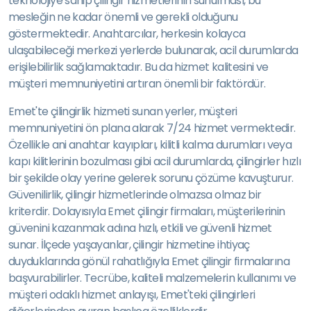
teknolojiye sahip çilingir hizmetlerinin sunulması, bu
mesleğin ne kadar önemli ve gerekli olduğunu
göstermektedir. Anahtarcılar, herkesin kolayca
ulaşabileceği merkezi yerlerde bulunarak, acil durumlarda
erişilebilirlik sağlamaktadır. Bu da hizmet kalitesini ve
müşteri memnuniyetini artıran önemli bir faktördür.
Emet'te çilingirlik hizmeti sunan yerler, müşteri
memnuniyetini ön plana alarak 7/24 hizmet vermektedir.
Özellikle ani anahtar kayıpları, kilitli kalma durumları veya
kapı kilitlerinin bozulması gibi acil durumlarda, çilingirler hızlı
bir şekilde olay yerine gelerek sorunu çözüme kavuşturur.
Güvenilirlik, çilingir hizmetlerinde olmazsa olmaz bir
kriterdir. Dolayısıyla Emet çilingir firmaları, müşterilerinin
güvenini kazanmak adına hızlı, etkili ve güvenli hizmet
sunar. İlçede yaşayanlar, çilingir hizmetine ihtiyaç
duyduklarında gönül rahatlığıyla Emet çilingir firmalarına
başvurabilirler. Tecrübe, kaliteli malzemelerin kullanımı ve
müşteri odaklı hizmet anlayışı, Emet'teki çilingirleri