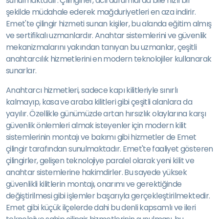
sunulmaktadır. Çilingirler, acil durumlarda bile hızlı bir
şekilde müdahale ederek mağduriyetleri en aza indirir.
Emet'te çilingir hizmeti sunan kişiler, bu alanda eğitim almış
ve sertifikalı uzmanlardır. Anahtar sistemlerini ve güvenlik
mekanizmalarını yakından tanıyan bu uzmanlar, çeşitli
anahtarcılık hizmetlerini en modern teknolojiler kullanarak
sunarlar.
Anahtarcı hizmetleri, sadece kapı kilitleriyle sınırlı
kalmayıp, kasa ve araba kilitleri gibi çeşitli alanlara da
yayılır. Özellikle günümüzde artan hırsızlık olaylarına karşı
güvenlik önlemleri almak isteyenler için modern kilit
sistemlerinin montajı ve bakımı gibi hizmetler de Emet
çilingir tarafından sunulmaktadır. Emet'te faaliyet gösteren
çilingirler, gelişen teknolojiye paralel olarak yeni kilit ve
anahtar sistemlerine hakimdirler. Bu sayede yüksek
güvenlikli kilitlerin montajı, onarımı ve gerektiğinde
değiştirilmesi gibi işlemler başarıyla gerçekleştirilmektedir.
Emet gibi küçük ilçelerde dahi bu denli kapsamlı ve ileri