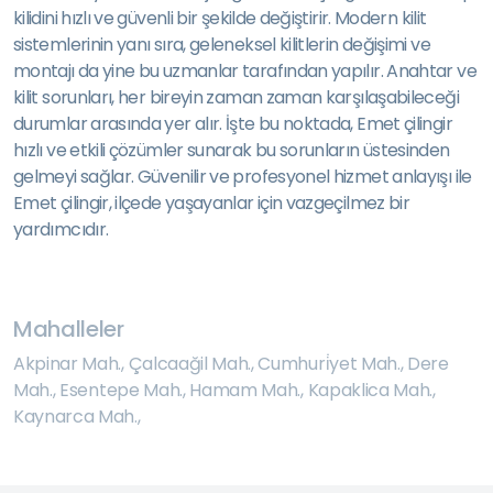
kilidini hızlı ve güvenli bir şekilde değiştirir. Modern kilit
sistemlerinin yanı sıra, geleneksel kilitlerin değişimi ve
montajı da yine bu uzmanlar tarafından yapılır. Anahtar ve
kilit sorunları, her bireyin zaman zaman karşılaşabileceği
durumlar arasında yer alır. İşte bu noktada, Emet çilingir
hızlı ve etkili çözümler sunarak bu sorunların üstesinden
gelmeyi sağlar. Güvenilir ve profesyonel hizmet anlayışı ile
Emet çilingir, ilçede yaşayanlar için vazgeçilmez bir
yardımcıdır.
Mahalleler
Akpinar Mah.
,
Çalcaağil Mah.
,
Cumhuri̇yet Mah.
,
Dere
Mah.
,
Esentepe Mah.
,
Hamam Mah.
,
Kapaklica Mah.
,
Kaynarca Mah.
,