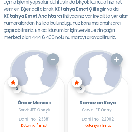
açma işlemi yapsalar dahi aslında birçok konuda hizmet
verirler. Eğer acil olarak
Kütahya Emet Çilingir
ya da
Kütahya Emet Anahtarcı
ihtiyacınız var ise altta yer alan
numaralardan hızlıca bulunduğunuz konuma anahtarcı
çağırabilirsiniz. En acil durumlar için Servis Jet’in çağrı
merkezi olan 444 8 436 nolu numarayı arayabilirsiniz.
0
0
Önder Mencek
Ramazan Kaya
ServisJET Onaylı
ServisJET Onaylı
Dahili No : 23381
Dahili No : 22062
Kütahya / Emet
Kütahya / Emet