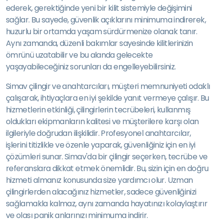
ederek, gerektiğinde yeni bir kilit sistemiyle değişimini
sağlar. Bu sayede, güvenlik açıklarını minimuma indirerek,
huzurlu bir ortamda yaşam sürdürmenize olanak tanır.
Aynı zamanda, düzenli bakımlar sayesinde kilitlerinizin
ömrünü uzatabilir ve bu alanda gelecekte
yaşayabileceğiniz sorunları da engelleyebilirsiniz.
Simav çilingir ve anahtarcıları, müşteri memnuniyeti odaklı
çalışarak, ihtiyaçlara en iyi şekilde yanıt vermeye çalışır. Bu
hizmetlerin etkinliği, çilingirlerin tecrübeleri, kullanmış
oldukları ekipmanların kalitesi ve müşterilere karşı olan
ilgileriyle doğrudan ilişkilidir. Profesyonel anahtarcılar,
işlerini titizlikle ve özenle yaparak, güvenliğiniz için en iyi
çözümleri sunar. Simav'da bir çilingir seçerken, tecrübe ve
referanslara dikkat etmek önemlidir. Bu, sizin için en doğru
hizmeti almanız konusunda size yardımcı olur. Uzman
çilingirlerden alacağınız hizmetler, sadece güvenliğinizi
sağlamakla kalmaz, aynı zamanda hayatınızı kolaylaştırır
ve olası panik anlarınızı minimuma indirir.