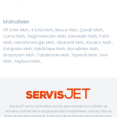
Mahalleler
101 Evler Mah.
,
4 Eylül Mah.
,
Beyce Mah.
,
Çavdir Mah.
,
Cuma Mah.
,
Deği̇rmenci̇ler Mah.
,
Esenevler Mah.
,
Fati̇h
Mah.
,
Haciahmetoğlu Mah.
,
Hi̇sarardi Mah.
,
Karakür Mah.
,
Karşiyaka Mah.
,
Kekli̇ktepe Mah.
,
Muradinlar Mah.
,
Sirapayam Mah.
,
Tabakhane Mah.
,
Tepeci̇k Mah.
,
Yeni̇
Mah.
,
Yeşi̇lova Mah.
,
ServisJET sınırsız iş fırsatları sunan, işinin erbabı tüm ustaları ve
firmaları, hizmet alma arayışında olan müşterilerle, aracısız, hızlı ve
kolay erişim ile buluşturan Türkiye’nin ilk ve tek internet platformudur.