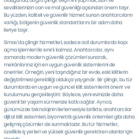
olduğunda, doğru çilingir seçimini yapmak, sizin ve
sevdiklerinizin can ve mal güvenliği açısından önem taşır.
Bu yüzden, kaliteli ve güvenilir hizmet sunan anahtarcıların
varlığı, bölgenin güvenlik standartlarını bir adım daha
ileriye taşır.
Simav'da çilingir hizmetleri, sadece acil durumlarda kapı
açma işlemleri ile sınırlı kalmaz. Anahtarcılar, aynı
zamanda modern güvenlik çözümleri sunarak,
mekânlarınız için en uygun güvenlik sistemlerini de
önerirler. Örneğin, yeni taşındığınız bir evde, eski kilitlerin
değiştirilmesi gerekliliği oldukça yaygındır. Bir çilingir, bu tür
durumlarda en uygun ve güncel kilit sistemlerini önerir ve
kurulumunu gerçekleştirir. Böylece, yeni evinizde daha
güvenli bir yaşam sürmenize katkı sağlar. Ayrıca,
günümüzde teknolojinin ilerlemesiyle birlikte, anahtarcılar
dijital kilit sistemleri, biyometrik güvenlik önlemleri gibi daha
gelişmiş çözümler de sunmaktadır. Bu tür hizmetler,
özellikle iş yerleri ve yüksek güvenlik gerektiren alanlar için