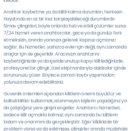
idealdir.
Anahtar kaybetme ya da kilitli kalma durumları, herkesin
hayatında en az bir kez karşılaşabileceği durumlardır.
Simav çilingirleri, böyle anlarda hızlı ve etkili çözümler sunar.
7/24 hizmet veren anahtarcılar, gece ya da gündüz fark
etmeksizin, anında yanınıza gelerek kapınızı açmanızı
sağlar. Bu hizmetler, yalnızca evler için değil, aynı zamanda
araçlar için de geçerlidir. Aracınızın anahtarını
kaybettiğinizde ya da içeride unutup kapıyı kilitlediğinizde,
profesyonel bir çilingir, özel ekipmanlarıyla dakikalar içinde
sorununuzu çözer. Böylece zaman kaybı yaşamadan
yolunuza devam edebilirsiniz.
Güvenlik önlemleri açısından kilitlerin önemi büyüktür ve
kaliteli kilitler kullanmak, istenmeyen kişilerin yaşadığınız ya
da çalıştığınız yere girişini engeller. Anahtarcı hizmetleri,
sadece kilit açmakla kalmaz; aynı zamanda bu kilitlerin
bakım ve onarımını da gerçekleştirir. Eğer kilidinizde bir
problem varsa ya da eskimişse, çilingirler anında müdahale