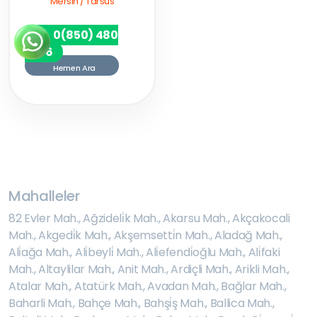
Mersin / Tarsus
0(850) 480
7256
Hemen Ara
Mahalleler
82 Evler Mah.
,
Ağzideli̇k Mah.
,
Akarsu Mah.
,
Akçakocali
Mah.
,
Akgedi̇k Mah.
,
Akşemsetti̇n Mah.
,
Aladağ Mah.
,
Ali̇ağa Mah.
,
Ali̇beyli̇ Mah.
,
Ali̇efendi̇oğlu Mah.
,
Ali̇faki
Mah.
,
Altaylilar Mah.
,
Anit Mah.
,
Ardiçli Mah.
,
Arikli Mah.
,
Atalar Mah.
,
Atatürk Mah.
,
Avadan Mah.
,
Bağlar Mah.
,
Baharli Mah.
,
Bahçe Mah.
,
Bahşi̇ş Mah.
,
Ballica Mah.
,