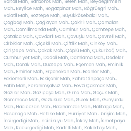
Baltali Mah.
,
Barboros Mah.
,
Belen Mah.
,
Beydeği̇rmeni̇
Mah.
,
Beyli̇ce Mah.
,
Boğazpinar Mah.
,
Böğrüeğri̇ Mah.
,
Bolatli Mah.
,
Boztepe Mah.
,
Büyükkösebalci Mah.
,
Çağbaşi Mah.
,
Çağlayan Mah.
,
Çakirli Mah.
,
Çamalan
Mah.
,
Cami̇li̇manda Mah.
,
Cami̇nur Mah.
,
Çamtepe Mah.
,
Çatalca Mah.
,
Çavdarli Mah.
,
Çavuşlu Mah.
,
Çevreli̇ Mah.
,
Cirbiklar Mah.
,
Çi̇çekli̇ Mah.
,
Çi̇ftli̇k Mah.
,
Ci̇nköy Mah.
,
Çi̇ri̇ştepe Mah.
,
Çokak Mah.
,
Çöplü Mah.
,
Çukurbağ Mah.
,
Cumhuri̇yet Mah.
,
Dadali Mah.
,
Damlama Mah.
,
Dedeler
Mah.
,
Dorak Mah.
,
Duatepe Mah.
,
Egemen Mah.
,
Emi̇nli̇k
Mah.
,
Emi̇rler Mah.
,
Ergenekon Mah.
,
Esenler Mah.
,
Eski̇ömerli̇ Mah.
,
Eski̇şehi̇r Mah.
,
Fahretti̇npaşa Mah.
,
Fati̇h Mah.
,
Ferahi̇mşalvuz Mah.
,
Fevzi̇ Çakmak Mah.
,
Gazi̇ler Mah.
,
Gazi̇paşa Mah.
,
Gi̇rne Mah.
,
Göçük Mah.
,
Gömmece Mah.
,
Gözlükule Mah.
,
Gülek Mah.
,
Günyurdu
Mah.
,
Hacibozan Mah.
,
Hacihamzali Mah.
,
Hali̇tağa Mah.
,
Hasanağa Mah.
,
Heleke Mah.
,
Hürri̇yet Mah.
,
İ̇bri̇şi̇m Mah.
,
İ̇nci̇rgedi̇ği̇ Mah.
,
İ̇nci̇rli̇kuyu Mah.
,
İ̇nköy Mah.
,
İ̇smetpaşa
Mah.
,
Kaburgedi̇ği̇ Mah.
,
Kadelli̇ Mah.
,
Kakliktaşi Mah.
,