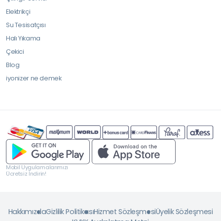
Elektrikçi
Su Tesisatçısı
Halı Yıkama
Çekici
Blog
iyonizer ne demek
Mobil Uygulamalarımızı
Ücretsiz İndirin!
Hakkımızda
Gizlilik Politikası
Hizmet Sözleşmesi
Üyelik Sözleşmesi