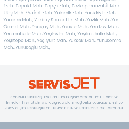
Mah.
,
Topakli Mah.
,
Topçu Mah.
,
Tozkoparanzahi̇t Mah.
,
Ulaş Mah.
,
Veri̇mli̇ Mah.
,
Yalamik Mah.
,
Yanikkişla Mah.
,
Yaramiş Mah.
,
Yarbay Şemsetti̇n Mah.
,
Yazlik Mah.
,
Yeni̇
Ömerli̇ Mah.
,
Yeni̇çay Mah.
,
Yeni̇ce Mah.
,
Yeni̇köy Mah.
,
Yeni̇mahalle Mah.
,
Yeşi̇levler Mah.
,
Yeşi̇lmahalle Mah.
,
Yeşi̇ltepe Mah.
,
Yeşi̇lyurt Mah.
,
Yüksek Mah.
,
Yunusemre
Mah.
,
Yunusoğlu Mah.
,
ServisJET sınırsız iş fırsatları sunan, işinin erbabı tüm ustaları ve
firmaları, hizmet alma arayışında olan müşterilerle, aracısız, hızlı ve
kolay erişim ile buluşturan Türkiye’nin ilk ve tek internet platformudur.