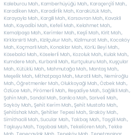
Kaleburcu Mah.
,
Kamberhüyüğü Mah.
,
Karaçerçi̇li̇ Mah.
,
Karadi̇ken Mah.
,
Karadi̇rli̇k Mah.
,
Karakütük Mah.
,
Karayayla Mah.
,
Kargili Mah.
,
Karsavran Mah.
,
Kavakli
Mah.
,
Kayadi̇bi̇ Mah.
,
Kefeli̇ Mah.
,
Kelahmet Mah.
,
Kemalpaşa Mah.
,
Keri̇mler Mah.
,
Keşli̇ Mah.
,
Kirit Mah.
,
Kirklarsirti Mah.
,
Kizilçukur Mah.
,
Kizilmurat Mah.
,
Kocaköy
Mah.
,
Koçmarli Mah.
,
Konaklar Mah.
,
Körlü Beyi̇ Mah.
,
Kösebalci Mah.
,
Köselerli̇ Mah.
,
Kozoluk Mah.
,
Kulak Mah.
,
Kumdere Mah.
,
Kurbanli Mah.
,
Kurtçukuru Mah.
,
Kuşçular
Mah.
,
Kütüklü Mah.
,
Mahmutağa Mah.
,
Mantaş Mah.
,
Meşeli̇k Mah.
,
Mi̇thatpaşa Mah.
,
Muratli Mah.
,
Nemi̇roğlu
Mah.
,
Öğretmenler Mah.
,
Olukkoyaği Mah.
,
Özbek Mah.
,
Özlüce Mah.
,
Pi̇römerli̇ Mah.
,
Reşadi̇ye Mah.
,
Sağlikli Mah.
,
Şahi̇n Mah.
,
Sandal Mah.
,
Sanlica Mah.
,
Sariveli̇ Mah.
,
Sayköy Mah.
,
Şehi̇t Keri̇m Mah.
,
Şehi̇t Mustafa Mah.
,
Şehi̇ti̇shak Mah.
,
Şehi̇tler Tepesi̇ Mah.
,
Siraköy Mah.
,
Si̇mi̇thacili Mah.
,
Sucular Mah.
,
Takbaş Mah.
,
Taşçili Mah.
,
Taşkuyu Mah.
,
Taşobasi Mah.
,
Tekeli̇ören Mah.
,
Tekke
Mah.
,
Tepeçaylak Mah.
,
Tepeköy Mah.
,
Tepetaşpinar