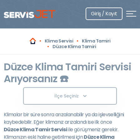
Giriş / Kayıt
Klima Servisi
Klima Tamiri
Düzce Klima Tamiri
Düzce Klima Tamiri Servisi
Arıyorsanız ☎️
İlçe Seçiniz
Klimalar bir süre sonra arızalanabilir ya da işlevselliğini
kaybedebilir. Eğer klimanız arızalandı ise ilk önce
Düzce Klima Tamir Servisi
ile görüşmeniz gerekir.
Klimanızın eski haline getirilmesi için
Düzce Klima