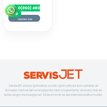
0(850) 480
7256
Hemen Ara
ServisJET sınırsız iş fırsatları sunan, işinin erbabı tüm ustaları ve
firmaları, hizmet alma arayışında olan müşterilerle, aracısız, hızlı ve
kolay erişim ile buluşturan Türkiye’nin ilk ve tek internet platformudur.