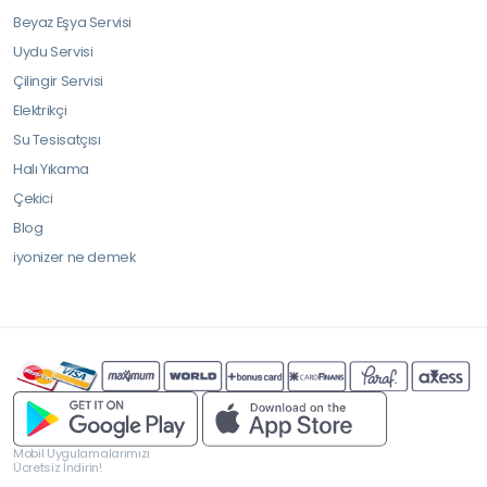
Beyaz Eşya Servisi
Uydu Servisi
Çilingir Servisi
Elektrikçi
Su Tesisatçısı
Halı Yıkama
Çekici
Blog
iyonizer ne demek
Mobil Uygulamalarımızı
Ücretsiz İndirin!