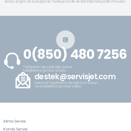
kolay erişim ile buluşturan Türkiye’nin ilk ve tek internet platformudur.
0(850) 480 7256
Türkiyenin her yerinden servis
talepleriniz için bizi arayın.
destek@servisjet.com
ServisJET platformu ile ilgili tüm sorun
ve önerileriniz için bize yazın.
Klima Servisi
Kombi Servisi