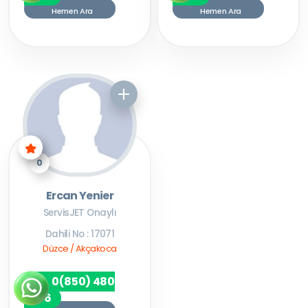
Hemen Ara
Hemen Ara
0
Ercan Yenier
ServisJET Onaylı
Dahili No : 17071
Düzce / Akçakoca
0(850) 480
7256