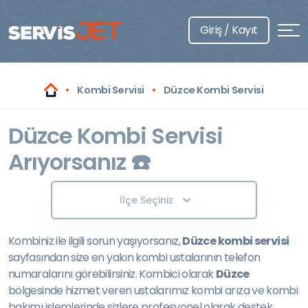
Giriş / Kayıt
Kombi Servisi
Düzce Kombi Servisi
Düzce Kombi Servisi
Arıyorsanız ☎️
İlçe Seçiniz
Kombiniz ile ilgili sorun yaşıyorsanız,
Düzce kombi servisi
sayfasından size en yakın kombi ustalarının telefon
numaralarını görebilirsiniz. Kombici olarak
Düzce
bölgesinde hizmet veren ustalarımız kombi arıza ve kombi
bakımı işlemlerinde sizlere profesyonel olarak destek