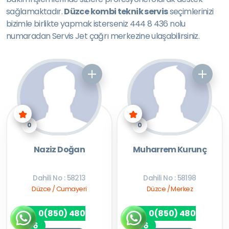
sağlamaktadır.
Düzce kombi teknik servis
seçimlerinizi
bizimle birlikte yapmak isterseniz 444 8 436 nolu
numaradan Servis Jet çağrı merkezine ulaşabilirsiniz.
0
0
Naziz Doğan
Muharrem Kurunç
Dahili No : 58213
Dahili No : 58198
Düzce / Cumayeri
Düzce / Merkez
0(850) 480
0(850) 480
7256
7256