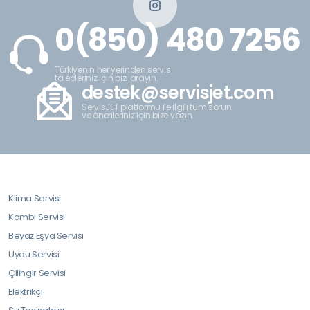
0(850) 480 7256
Türkiyenin her yerinden servis
talepleriniz için bizi arayın.
destek@servisjet.com
ServisJET platformu ile ilgili tüm sorun
ve önerileriniz için bize yazın.
Klima Servisi
Kombi Servisi
Beyaz Eşya Servisi
Uydu Servisi
Çilingir Servisi
Elektrikçi