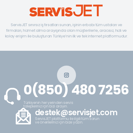
ServisJET sınırsız iş fırsatları sunan, işinin erbabı tüm ustaları ve
firmaları, hizmet alma arayışında olan müşterilerle, aracısız, hızlı ve
kolay erişim ile buluşturan Türkiye’nin ilk ve tek internet platformudur.
0(850) 480 7256
Türkiyenin her yerinden servis
talepleriniz için bizi arayın.
destek@servisjet.com
ServisJET platformu ile ilgili tüm sorun
ve önerileriniz için bize yazın.