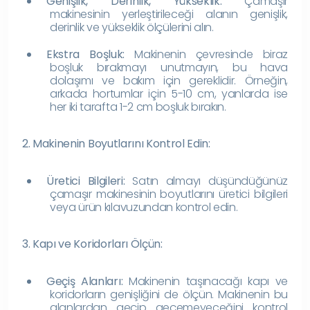
Genişlik, Derinlik, Yükseklik:
Çamaşır
makinesinin yerleştirileceği alanın genişlik,
derinlik ve yükseklik ölçülerini alın.
Ekstra Boşluk:
Makinenin çevresinde biraz
boşluk bırakmayı unutmayın, bu hava
dolaşımı ve bakım için gereklidir. Örneğin,
arkada hortumlar için 5-10 cm, yanlarda ise
her iki tarafta 1-2 cm boşluk bırakın.
2. Makinenin Boyutlarını Kontrol Edin:
Üretici Bilgileri:
Satın almayı düşündüğünüz
çamaşır makinesinin boyutlarını üretici bilgileri
veya ürün kılavuzundan kontrol edin.
3. Kapı ve Koridorları Ölçün:
Geçiş Alanları:
Makinenin taşınacağı kapı ve
koridorların genişliğini de ölçün. Makinenin bu
alanlardan geçip geçemeyeceğini kontrol