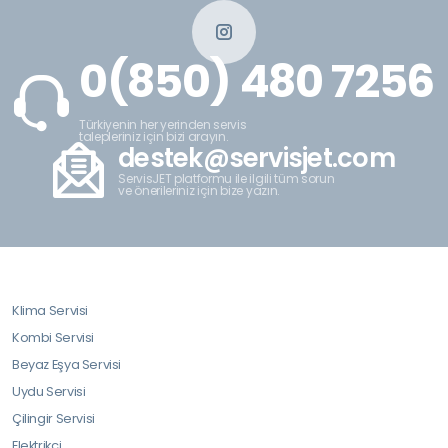
0(850) 480 7256
Türkiyenin her yerinden servis
talepleriniz için bizi arayın.
destek@servisjet.com
ServisJET platformu ile ilgili tüm sorun
ve önerileriniz için bize yazın.
Klima Servisi
Kombi Servisi
Beyaz Eşya Servisi
Uydu Servisi
Çilingir Servisi
Elektrikçi