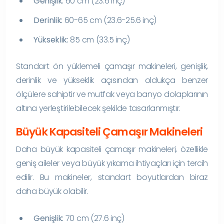
Genişlik:
60 cm (23.6 inç)
Derinlik:
60-65 cm (23.6-25.6 inç)
Yükseklik:
85 cm (33.5 inç)
Standart ön yüklemeli çamaşır makineleri, genişlik,
derinlik ve yükseklik açısından oldukça benzer
ölçülere sahiptir ve mutfak veya banyo dolaplarının
altına yerleştirilebilecek şekilde tasarlanmıştır.
Büyük Kapasiteli Çamaşır Makineleri
Daha büyük kapasiteli çamaşır makineleri, özellikle
geniş aileler veya büyük yıkama ihtiyaçları için tercih
edilir. Bu makineler, standart boyutlardan biraz
daha büyük olabilir.
Genişlik:
70 cm (27.6 inç)