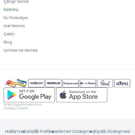
Çilingir Servisi
Elektrikçi
Su Tesisatçısı
Halı Yıkama
Çekici
Blog
iyonizer ne demek
Mobil Uygulamalarımızı
Ücretsiz İndirin!
Hakkımızda
Gizlilik Politikası
Hizmet Sözleşmesi
Üyelik Sözleşmesi