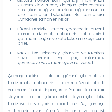
Kılavuzu Kontrol Edin:
Çamaşır makinenizin
kullanım kılavuzunda, deterjan çekmecesinin
nasıl çıkarılacağı ve temizleneceği konusunda
özel talimatlar bulunabilir. Bu talimatlara
uymak her zaman en iyisidir.
Düzenli Temizlik:
Deterjan çekmecesini düzenli
olarak temizlemek, makinenizin daha verimli
çalışmasını sağlar ve kötü kokuların oluşmasını
önler.
Nazik Olun:
Çekmeceyi çıkarırken ve takarken
nazik davranın. Aşırı güç kullanmak,
çekmeceye veya makineye zarar verebilir.
Çamaşır makinesi deterjan gözünü çıkarmak ve
temizlemek, makinenizin bakımını düzenli olarak
yapmanın önemli bir parçasıdır. Yukarıdaki adımları
izleyerek deterjan çekmecesini kolayca çıkarabilir,
temizleyebilir ve yerine takabilirsiniz. Bu, çamaşır
makinenizin uzun ömürlü olmasına ve en iyi