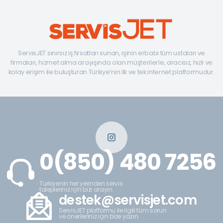
ServisJET sınırsız iş fırsatları sunan, işinin erbabı tüm ustaları ve
firmaları, hizmet alma arayışında olan müşterilerle, aracısız, hızlı ve
kolay erişim ile buluşturan Türkiye’nin ilk ve tek internet platformudur.
0(850) 480 7256
Türkiyenin her yerinden servis
talepleriniz için bizi arayın.
destek@servisjet.com
ServisJET platformu ile ilgili tüm sorun
ve önerileriniz için bize yazın.