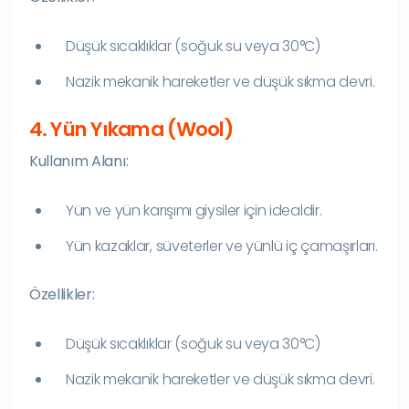
Düşük sıcaklıklar (soğuk su veya 30°C)
Nazik mekanik hareketler ve düşük sıkma devri.
4. Yün Yıkama (Wool)
Kullanım Alanı:
Yün ve yün karışımı giysiler için idealdir.
Yün kazaklar, süveterler ve yünlü iç çamaşırları.
Özellikler:
Düşük sıcaklıklar (soğuk su veya 30°C)
Nazik mekanik hareketler ve düşük sıkma devri.