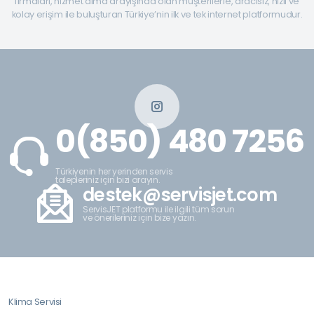
firmaları, hizmet alma arayışında olan müşterilerle, aracısız, hızlı ve
kolay erişim ile buluşturan Türkiye’nin ilk ve tek internet platformudur.
0(850) 480 7256
Türkiyenin her yerinden servis
talepleriniz için bizi arayın.
destek@servisjet.com
ServisJET platformu ile ilgili tüm sorun
ve önerileriniz için bize yazın.
Klima Servisi