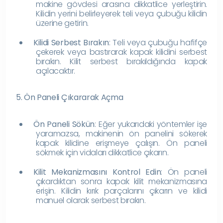
makine gövdesi arasına dikkatlice yerleştirin.
Kilidin yerini belirleyerek teli veya çubuğu kilidin
üzerine getirin.
Kilidi Serbest Bırakın
: Teli veya çubuğu hafifçe
çekerek veya bastırarak kapak kilidini serbest
bırakın. Kilit serbest bırakıldığında kapak
açılacaktır.
5. Ön Paneli Çıkararak Açma
Ön Paneli Sökün
: Eğer yukarıdaki yöntemler işe
yaramazsa, makinenin ön panelini sökerek
kapak kilidine erişmeye çalışın. Ön paneli
sökmek için vidaları dikkatlice çıkarın.
Kilit Mekanizmasını Kontrol Edin
: Ön paneli
çıkardıktan sonra kapak kilit mekanizmasına
erişin. Kilidin kırık parçalarını çıkarın ve kilidi
manuel olarak serbest bırakın.