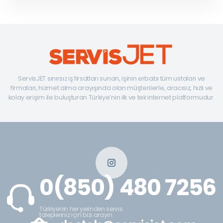
ServisJET sınırsız iş fırsatları sunan, işinin erbabı tüm ustaları ve
firmaları, hizmet alma arayışında olan müşterilerle, aracısız, hızlı ve
kolay erişim ile buluşturan Türkiye’nin ilk ve tek internet platformudur.
0(850) 480 7256
Türkiyenin her yerinden servis
talepleriniz için bizi arayın.