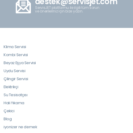
destek@servisjet.com
ServisJET platformu ile ilgili tüm sorun
ve önerileriniz için bize yazın.
Klima Servisi
Kombi Servisi
Beyaz Eşya Servisi
Uydu Servisi
Çilingir Servisi
Elektrikçi
Su Tesisatçısı
Halı Yıkama
Çekici
Blog
iyonizer ne demek