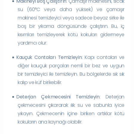
Makineyi Boş Çalıştırın
: Çamaşır makinesini, sıcak
su (60°C veya daha yüksek) ve çamaşır
makinesi temizleyici veya sadece beyaz sirke ile
boş bir yıkama döngüsünde çalıştırın. Bu, iç
kısımları temizleyerek kötü kokuları gidermeye
yardımcı olur.
Kauçuk Contaları Temizleyin
: Kapı contaları ve
diğer kauçuk parçaları nemli bir bez ve uygun
bir temizleyici ile temizleyin. Bu bölgelerde sık sık
kalıp ve küf birikebilir.
Deterjan Çekmecesini Temizleyin
: Deterjan
çekmecesini çıkararak ılık su ve sabunla iyice
yıkayın. Çekmecenin içine biriken artıklar kötü
kokuların ana kaynağı olabilir.