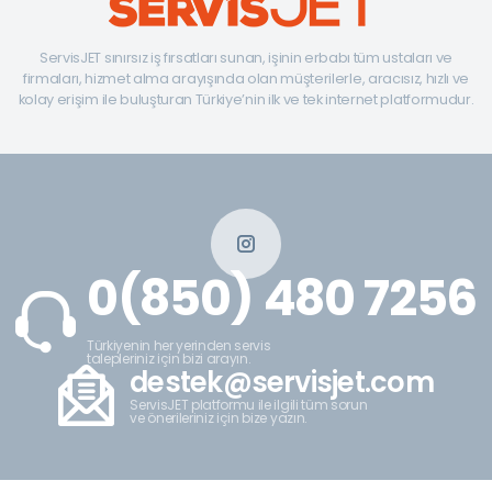
ServisJET sınırsız iş fırsatları sunan, işinin erbabı tüm ustaları ve
firmaları, hizmet alma arayışında olan müşterilerle, aracısız, hızlı ve
kolay erişim ile buluşturan Türkiye’nin ilk ve tek internet platformudur.
0(850) 480 7256
Türkiyenin her yerinden servis
talepleriniz için bizi arayın.
destek@servisjet.com
ServisJET platformu ile ilgili tüm sorun
ve önerileriniz için bize yazın.