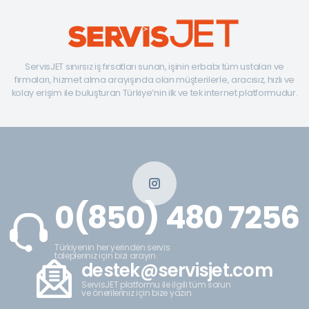
ServisJET sınırsız iş fırsatları sunan, işinin erbabı tüm ustaları ve
firmaları, hizmet alma arayışında olan müşterilerle, aracısız, hızlı ve
kolay erişim ile buluşturan Türkiye’nin ilk ve tek internet platformudur.
0(850) 480 7256
Türkiyenin her yerinden servis
talepleriniz için bizi arayın.
destek@servisjet.com
ServisJET platformu ile ilgili tüm sorun
ve önerileriniz için bize yazın.