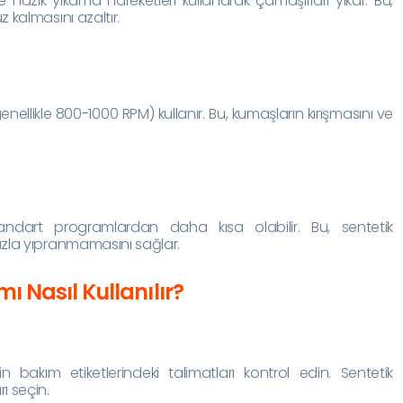
nazik yıkama hareketleri kullanarak çamaşırları yıkar. Bu,
 kalmasını azaltır.
nellikle 800-1000 RPM) kullanır. Bu, kumaşların kırışmasını ve
andart programlardan daha kısa olabilir. Bu, sentetik
zla yıpranmamasını sağlar.
 Nasıl Kullanılır?
in bakım etiketlerindeki talimatları kontrol edin. Sentetik
ı seçin.