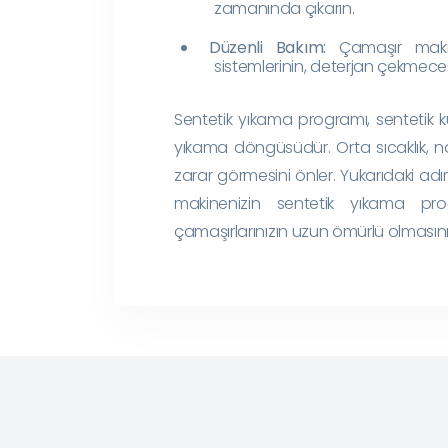
zamanında çıkarın.
Düzenli Bakım:
Çamaşır makine
sistemlerinin, deterjan çekmeces
Sentetik yıkama programı, sentetik kum
yıkama döngüsüdür. Orta sıcaklık, na
zarar görmesini önler. Yukarıdaki adı
makinenizin sentetik yıkama progra
çamaşırlarınızın uzun ömürlü olmasın