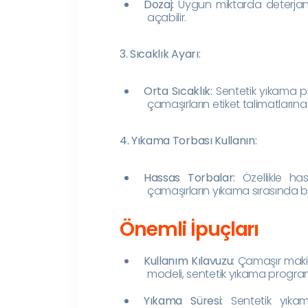
Dozaj:
Uygun miktarda deterjan k
açabilir.
3. Sıcaklık Ayarı:
Orta Sıcaklık:
Sentetik yıkama prog
çamaşırların etiket talimatların
4. Yıkama Torbası Kullanın:
Hassas Torbalar:
Özellikle has
çamaşırların yıkama sırasında bi
Önemli İpuçları
Kullanım Kılavuzu:
Çamaşır makin
modeli, sentetik yıkama programı i
Yıkama Süresi:
Sentetik yıkama