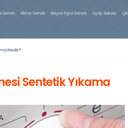
 Servisi
Klima Servisi
Beyaz Eşya Servisi
Uydu Servisi
Çil
ama Nedir?
esi Sentetik Yıkama