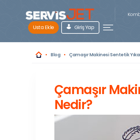
Kombi
Usta Ekle
Giriş Yap
Blog
Çamaşır Makinesi Sentetik Yık
Çamaşır Makin
Nedir?