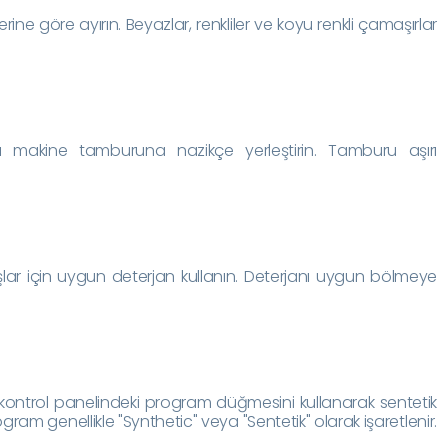
rine göre ayırın. Beyazlar, renkliler ve koyu renkli çamaşırlar
 makine tamburuna nazikçe yerleştirin. Tamburu aşırı
lar için uygun deterjan kullanın. Deterjanı uygun bölmeye
kontrol panelindeki program düğmesini kullanarak sentetik
ram genellikle "Synthetic" veya "Sentetik" olarak işaretlenir.