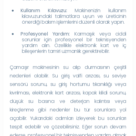
Kullanım Kılavuzu:
Makinenizin kullanım
kılavuzundaki talimatlara uyun ve üreticinin
önerdiği bakım işlemlerini düzenli olarak yapın.
Profesyonel Yardım:
Karmaşık veya ciddi
sorunlar için profesyonel bir teknisyenden
yardım alın. Özellikle elektronik kart ve iç
bileşenlerin tamiri uzmanlık gerektirebilir.
Çamaşır makinesinin su alıp durmasının çeşitli
nedenleri olabilir. Su giriş valfi arızası, su seviye
sensörü sorunu, su giriş hortumu tıkanıklığı veya
kıvrılması, elektronik kart arızası, kapak kilidi sorunu,
düşük su basıncı ve deterjan kalıntısı veya
kireçlenme gibi nedenler bu tür sorunlara yol
açabilir. Yukarıdaki adımları izleyerek bu sorunları
tespit edebilir ve çözebilirsiniz. Eğer sorun devam
ederse, profesyonel bir teknisyenden yardım almak