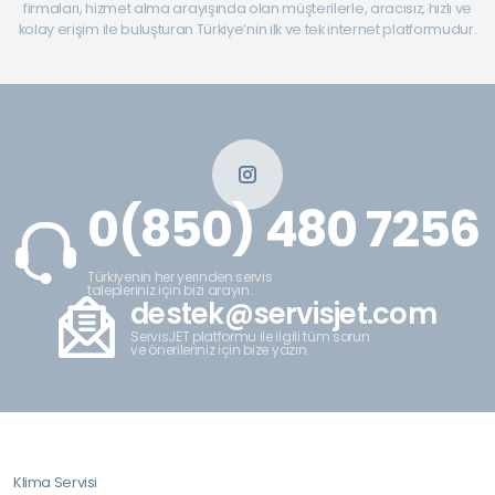
firmaları, hizmet alma arayışında olan müşterilerle, aracısız, hızlı ve
kolay erişim ile buluşturan Türkiye’nin ilk ve tek internet platformudur.
0(850) 480 7256
Türkiyenin her yerinden servis
talepleriniz için bizi arayın.
destek@servisjet.com
ServisJET platformu ile ilgili tüm sorun
ve önerileriniz için bize yazın.
Klima Servisi