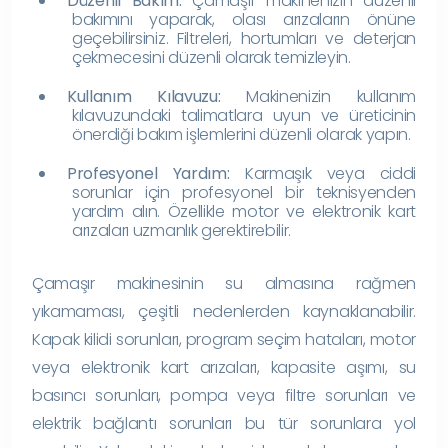
Düzenli Bakım:
Çamaşır makinenizin düzenli
bakımını yaparak, olası arızaların önüne
geçebilirsiniz. Filtreleri, hortumları ve deterjan
çekmecesini düzenli olarak temizleyin.
Kullanım Kılavuzu:
Makinenizin kullanım
kılavuzundaki talimatlara uyun ve üreticinin
önerdiği bakım işlemlerini düzenli olarak yapın.
Profesyonel Yardım:
Karmaşık veya ciddi
sorunlar için profesyonel bir teknisyenden
yardım alın. Özellikle motor ve elektronik kart
arızaları uzmanlık gerektirebilir.
Çamaşır makinesinin su almasına rağmen
yıkamaması, çeşitli nedenlerden kaynaklanabilir.
Kapak kilidi sorunları, program seçim hataları, motor
veya elektronik kart arızaları, kapasite aşımı, su
basıncı sorunları, pompa veya filtre sorunları ve
elektrik bağlantı sorunları bu tür sorunlara yol