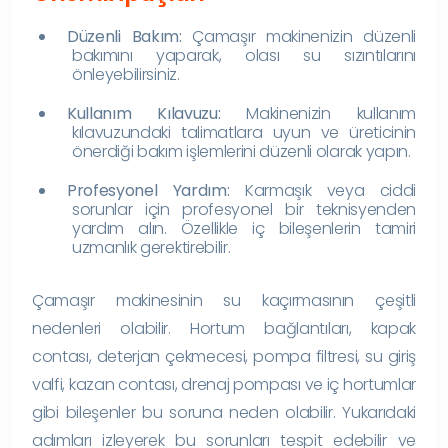
Düzenli Bakım:
Çamaşır makinenizin düzenli
bakımını yaparak, olası su sızıntılarını
önleyebilirsiniz.
Kullanım Kılavuzu:
Makinenizin kullanım
kılavuzundaki talimatlara uyun ve üreticinin
önerdiği bakım işlemlerini düzenli olarak yapın.
Profesyonel Yardım:
Karmaşık veya ciddi
sorunlar için profesyonel bir teknisyenden
yardım alın. Özellikle iç bileşenlerin tamiri
uzmanlık gerektirebilir.
Çamaşır makinesinin su kaçırmasının çeşitli
nedenleri olabilir. Hortum bağlantıları, kapak
contası, deterjan çekmecesi, pompa filtresi, su giriş
valfi, kazan contası, drenaj pompası ve iç hortumlar
gibi bileşenler bu soruna neden olabilir. Yukarıdaki
adımları izleyerek bu sorunları tespit edebilir ve