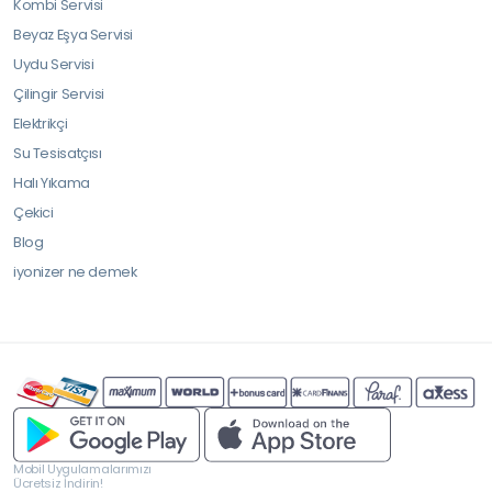
Kombi Servisi
Beyaz Eşya Servisi
Uydu Servisi
Çilingir Servisi
Elektrikçi
Su Tesisatçısı
Halı Yıkama
Çekici
Blog
iyonizer ne demek
Mobil Uygulamalarımızı
Ücretsiz İndirin!