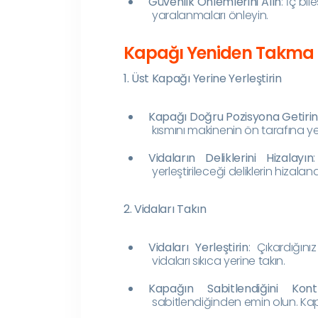
Güvenlik Önlemlerini Alın
: İç b
yaralanmaları önleyin.
Kapağı Yeniden Takma
1. Üst Kapağı Yerine Yerleştirin
Kapağı Doğru Pozisyona Getiri
kısmını makinenin ön tarafına ye
Vidaların Deliklerini Hizalayın
yerleştirileceği deliklerin hizal
2. Vidaları Takın
Vidaları Yerleştirin
: Çıkardığını
vidaları sıkıca yerine takın.
Kapağın Sabitlendiğini Kont
sabitlendiğinden emin olun. Ka