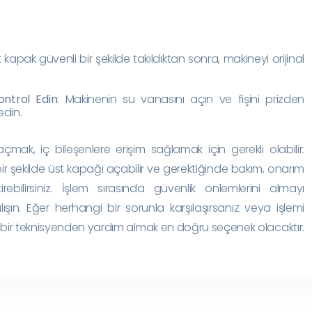
t kapak güvenli bir şekilde takıldıktan sonra, makineyi orijinal
ontrol Edin
: Makinenin su vanasını açın ve fişini prizden
edin.
mak, iç bileşenlere erişim sağlamak için gerekli olabilir.
bir şekilde üst kapağı açabilir ve gerektiğinde bakım, onarım
irebilirsiniz. İşlem sırasında güvenlik önlemlerini almayı
lışın. Eğer herhangi bir sorunla karşılaşırsanız veya işlemi
 bir teknisyenden yardım almak en doğru seçenek olacaktır.