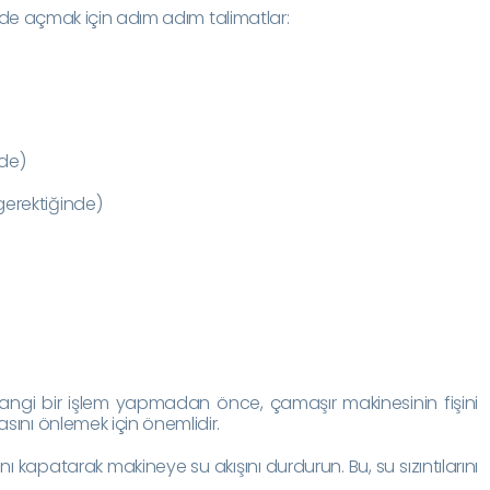
ilde açmak için adım adım talimatlar:
nde)
gerektiğinde)
hangi bir işlem yapmadan önce, çamaşır makinesinin fişini
asını önlemek için önemlidir.
nı kapatarak makineye su akışını durdurun. Bu, su sızıntılarını