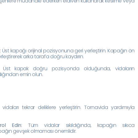
ileşenlere müdahale ederken eldiven kullanarak kesilme veya
n
: Üst kapağı orijinal pozisyonuna geri yerleştirin. Kapağın ön
rleştirerek arka tarafa doğru kaydırın.
: Üst kapak doğru pozisyonda olduğunda, vidaların
andığından emin olun.
z vidaları tekrar deliklere yerleştirin. Tornavida yardımıyla
rol Edin
: Tüm vidalar sıkıldığında, kapağın sıkıca
pağın gevşek olmaması önemlidir.