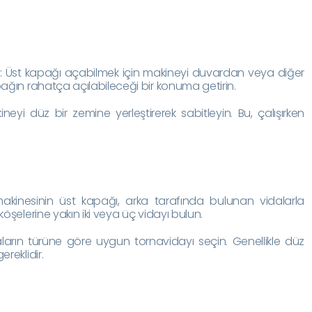
n
: Üst kapağı açabilmek için makineyi duvardan veya diğer
pağın rahatça açılabileceği bir konuma getirin.
ineyi düz bir zemine yerleştirerek sabitleyin. Bu, çalışırken
kinesinin üst kapağı, arka tarafında bulunan vidalarla
köşelerine yakın iki veya üç vidayı bulun.
aların türüne göre uygun tornavidayı seçin. Genellikle düz
ereklidir.