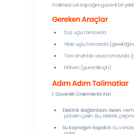
makinesi üst kapağını güvenli bir şek
Gereken Araçlar
Düz uçlu tornavida
Yıldız uçlu tornavida (gerektiği
Torx anahtarı veya tornavida (
Eldiven (güvenlik için)
Adım Adım Talimatlar
1. Güvenlik Önlemlerini Alın
Elektrik Bağlantısını Kesin
: Her
prizden çekin. Bu, elektrik çarpm
Su Kaynağını Kapatın
: Su vanası
önler.