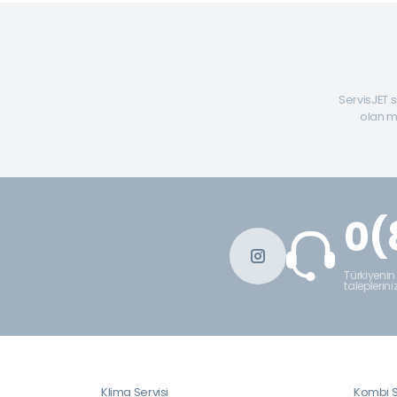
ServisJET s
olan mü
0(
Türkiyenin
taleplerini
Klima Servisi
Kombi S