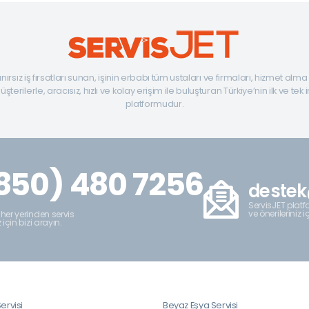
ınırsız iş fırsatları sunan, işinin erbabı tüm ustaları ve firmaları, hizmet alm
şterilerle, aracısız, hızlı ve kolay erişim ile buluşturan Türkiye’nin ilk ve tek 
platformudur.
850) 480 7256
destek
ServisJET platfo
ve önerileriniz i
 her yerinden servis
z için bizi arayın.
ervisi
Beyaz Eşya Servisi