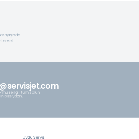
a arayışında
internet
@servisjet.com
rmu ile ilgili tüm sorun
çin bize yazın.
Uydu Servisi