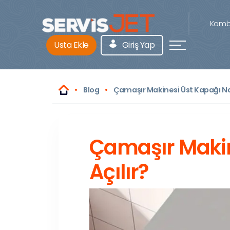
Kombi
Usta Ekle
Giriş Yap
Blog
Çamaşır Makinesi Üst Kapağı Nas
Çamaşır Makin
Açılır?