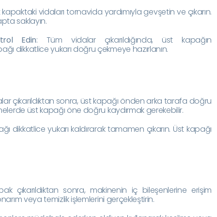
t kapaktaki vidaları tornavida yardımıyla gevşetin ve çıkarın.
apta saklayın.
trol Edin
: Tüm vidalar çıkarıldığında, üst kapağın
ağı dikkatlice yukarı doğru çekmeye hazırlanın.
alar çıkarıldıktan sonra, üst kapağı önden arka tarafa doğru
kinelerde üst kapağı öne doğru kaydırmak gerekebilir.
ağı dikkatlice yukarı kaldırarak tamamen çıkarın. Üst kapağı
pak çıkarıldıktan sonra, makinenin iç bileşenlerine erişim
onarım veya temizlik işlemlerini gerçekleştirin.