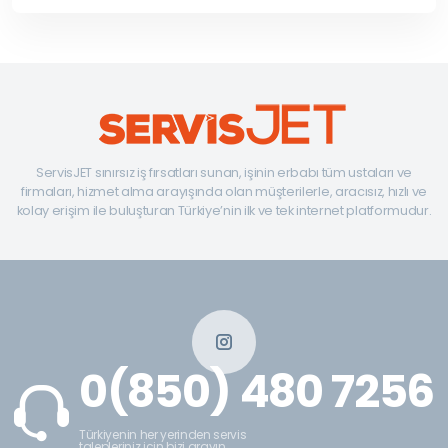
ServisJET sınırsız iş fırsatları sunan, işinin erbabı tüm ustaları ve
firmaları, hizmet alma arayışında olan müşterilerle, aracısız, hızlı ve
kolay erişim ile buluşturan Türkiye’nin ilk ve tek internet platformudur.
0(850) 480 7256
Türkiyenin her yerinden servis
talepleriniz için bizi arayın.