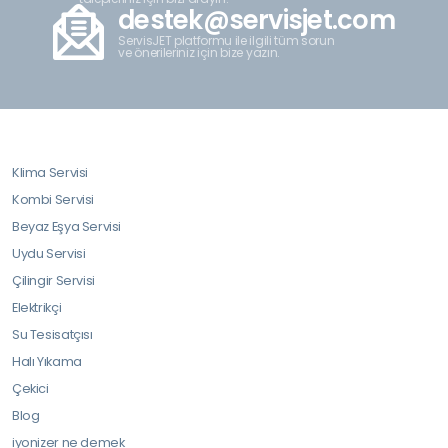
destek@servisjet.com
ServisJET platformu ile ilgili tüm sorun
ve önerileriniz için bize yazın.
Klima Servisi
Kombi Servisi
Beyaz Eşya Servisi
Uydu Servisi
Çilingir Servisi
Elektrikçi
Su Tesisatçısı
Halı Yıkama
Çekici
Blog
iyonizer ne demek