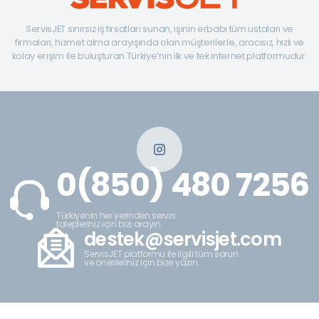
ServisJET sınırsız iş fırsatları sunan, işinin erbabı tüm ustaları ve
firmaları, hizmet alma arayışında olan müşterilerle, aracısız, hızlı ve
kolay erişim ile buluşturan Türkiye’nin ilk ve tek internet platformudur.
0(850) 480 7256
Türkiyenin her yerinden servis
talepleriniz için bizi arayın.
destek@servisjet.com
ServisJET platformu ile ilgili tüm sorun
ve önerileriniz için bize yazın.