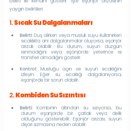
belirti ile kendini gösterir. İşte eşanjör arızasının
yaygın belirtileri:
1.
Sıcak Su Dalgalanmaları
Belirti:
Duş alırken veya musluk suyu kullanırken
sıcaklıkta ani dalgalanmalar oluyorsa, eşanjör
arızalı olabilir. Bu durum, suyun düzgün
ısınmadığını veya eşanjörde yeterince ısı
transferi olmadığını gösterir.
Kontrol:
Musluğu açın ve suyun sıcaklığını
izleyin. Eğer su sıcaklığı dalgalanıyorsa,
eşanjörde bir sorun olabilir.
2.
Kombiden Su Sızıntısı
Belirti:
Kombinin altından su sızıyorsa, bu
durum eşanjörde bir çatlak veya delik
olduğunu gösterebilir. Eşanjör arızası, suyun
dışarı sızmasına neden olabilir.