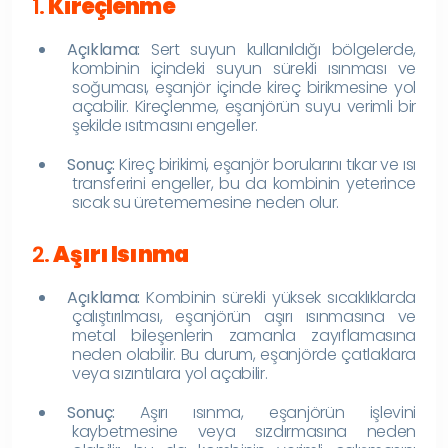
1.
Kireçlenme
Açıklama:
Sert suyun kullanıldığı bölgelerde,
kombinin içindeki suyun sürekli ısınması ve
soğuması, eşanjör içinde kireç birikmesine yol
açabilir. Kireçlenme, eşanjörün suyu verimli bir
şekilde ısıtmasını engeller.
Sonuç:
Kireç birikimi, eşanjör borularını tıkar ve ısı
transferini engeller, bu da kombinin yeterince
sıcak su üretememesine neden olur.
2.
Aşırı Isınma
Açıklama:
Kombinin sürekli yüksek sıcaklıklarda
çalıştırılması, eşanjörün aşırı ısınmasına ve
metal bileşenlerin zamanla zayıflamasına
neden olabilir. Bu durum, eşanjörde çatlaklara
veya sızıntılara yol açabilir.
Sonuç:
Aşırı ısınma, eşanjörün işlevini
kaybetmesine veya sızdırmasına neden