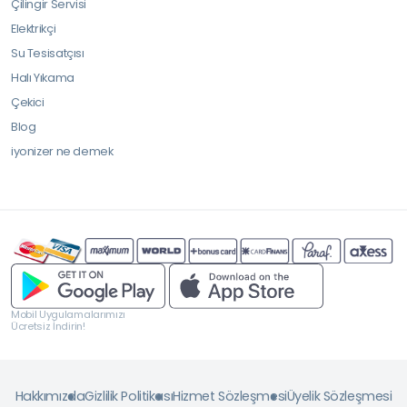
Çilingir Servisi
Elektrikçi
Su Tesisatçısı
Halı Yıkama
Çekici
Blog
iyonizer ne demek
Mobil Uygulamalarımızı
Ücretsiz İndirin!
Hakkımızda
Gizlilik Politikası
Hizmet Sözleşmesi
Üyelik Sözleşmesi