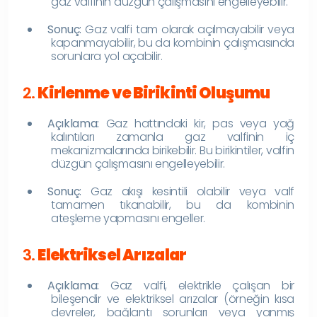
gaz valfinin düzgün çalışmasını engelleyebilir.
Sonuç:
Gaz valfi tam olarak açılmayabilir veya
kapanmayabilir, bu da kombinin çalışmasında
sorunlara yol açabilir.
2.
Kirlenme ve Birikinti Oluşumu
Açıklama:
Gaz hattındaki kir, pas veya yağ
kalıntıları zamanla gaz valfinin iç
mekanizmalarında birikebilir. Bu birikintiler, valfin
düzgün çalışmasını engelleyebilir.
Sonuç:
Gaz akışı kesintili olabilir veya valf
tamamen tıkanabilir, bu da kombinin
ateşleme yapmasını engeller.
3.
Elektriksel Arızalar
Açıklama:
Gaz valfi, elektrikle çalışan bir
bileşendir ve elektriksel arızalar (örneğin kısa
devreler, bağlantı sorunları veya yanmış