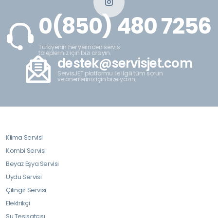
0(850) 480 7256
Türkiyenin her yerinden servis
talepleriniz için bizi arayın.
destek@servisjet.com
ServisJET platformu ile ilgili tüm sorun
ve önerileriniz için bize yazın.
Klima Servisi
Kombi Servisi
Beyaz Eşya Servisi
Uydu Servisi
Çilingir Servisi
Elektrikçi
Su Tesisatçısı