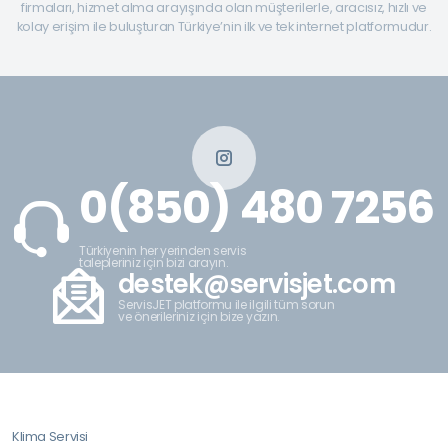
firmaları, hizmet alma arayışında olan müşterilerle, aracısız, hızlı ve
kolay erişim ile buluşturan Türkiye’nin ilk ve tek internet platformudur.
0(850) 480 7256
Türkiyenin her yerinden servis
talepleriniz için bizi arayın.
destek@servisjet.com
ServisJET platformu ile ilgili tüm sorun
ve önerileriniz için bize yazın.
Klima Servisi