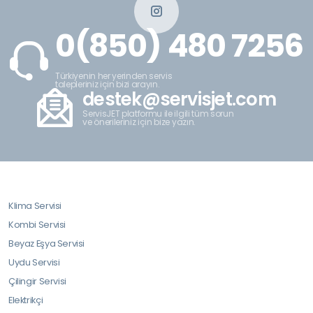
0(850) 480 7256
Türkiyenin her yerinden servis
talepleriniz için bizi arayın.
destek@servisjet.com
ServisJET platformu ile ilgili tüm sorun
ve önerileriniz için bize yazın.
Klima Servisi
Kombi Servisi
Beyaz Eşya Servisi
Uydu Servisi
Çilingir Servisi
Elektrikçi