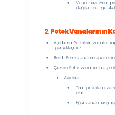
Vana arızalıysa, p
değiştirilmesi gerekebi
2.
Petek Vanalarının K
Açıklama:
Peteklerin vanaları k
gerçekleşmez.
Belirti:
Petek vanaları kapalı oldu
Çözüm:
Petek vanalarının açık 
Adımlar:
Tüm peteklerin van
olun.
Eğer vanalar sıkışmış