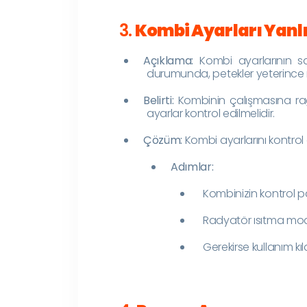
3.
Kombi Ayarları Yanlı
Açıklama:
Kombi ayarlarının s
durumunda, petekler yeterince ı
Belirti:
Kombinin çalışmasına rağ
ayarlar kontrol edilmelidir.
Çözüm:
Kombi ayarlarını kontrol
Adımlar:
Kombinizin kontrol pa
Radyatör ısıtma modu
Gerekirse kullanım k