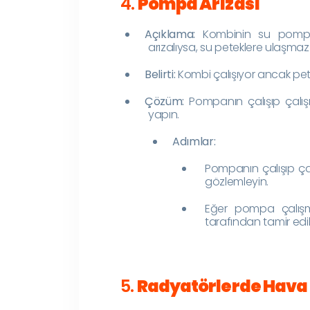
4.
Pompa Arızası
Açıklama:
Kombinin su pompas
arızalıysa, su peteklere ulaşma
Belirti:
Kombi çalışıyor ancak petek
Çözüm:
Pompanın çalışıp çalış
yapın.
Adımlar:
Pompanın çalışıp ça
gözlemleyin.
Eğer pompa çalışmı
tarafından tamir edil
5.
Radyatörlerde Hava 