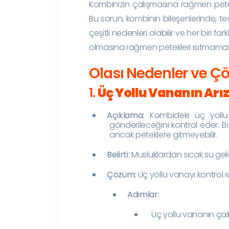
Kombinizin çalışmasına rağmen petek
Bu sorun, kombinin bileşenlerinde, te
çeşitli nedenleri olabilir ve her biri fa
olmasına rağmen petekleri ısıtmaması
Olası Nedenler ve Ç
1.
Üç Yollu Vananın Ar
Açıklama:
Kombideki üç yollu
gönderileceğini kontrol eder. Bu
ancak peteklere gitmeyebilir.
Belirti:
Musluklardan sıcak su gelir
Çözüm:
Üç yollu vanayı kontrol e
Adımlar:
Üç yollu vananın çalış