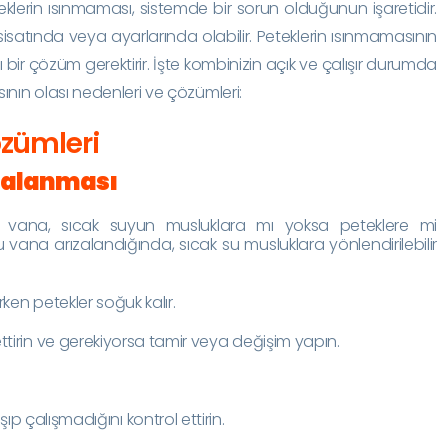
lerin ısınmaması, sistemde bir sorun olduğunun işaretidir.
sisatında veya ayarlarında olabilir. Peteklerin ısınmamasının
rklı bir çözüm gerektirir. İşte kombinizin açık ve çalışır durumda
nın olası nedenleri ve çözümleri:
özümleri
ızalanması
 vana, sıcak suyun musluklara mı yoksa peteklere mi
 vana arızalandığında, sıcak su musluklara yönlendirilebilir
ken petekler soğuk kalır.
ttirin ve gerekiyorsa tamir veya değişim yapın.
ıp çalışmadığını kontrol ettirin.