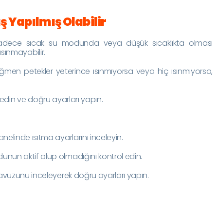
ş Yapılmış Olabilir
adece sıcak su modunda veya düşük sıcaklıkta olması
sınmayabilir.
men petekler yeterince ısınmıyorsa veya hiç ısınmıyorsa,
 edin ve doğru ayarları yapın.
nelinde ısıtma ayarlarını inceleyin.
nun aktif olup olmadığını kontrol edin.
ılavuzunu inceleyerek doğru ayarları yapın.