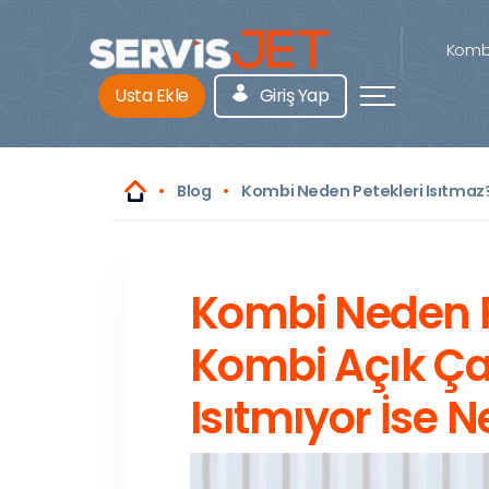
Kombi
Usta Ekle
Giriş Yap
Blog
Kombi Neden Petekleri Isıtmaz? 
Kombi Neden P
Kombi Açık Çal
Isıtmıyor İse N