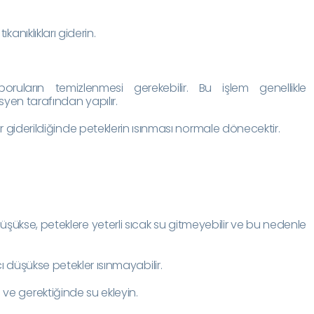
ıkanıklıkları giderin.
oruların temizlenmesi gerekebilir. Bu işlem genellikle
syen tarafından yapılır.
lar giderildiğinde peteklerin ısınması normale dönecektir.
şükse, peteklere yeterli sıcak su gitmeyebilir ve bu nedenle
ı düşükse petekler ısınmayabilir.
 ve gerektiğinde su ekleyin.