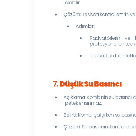
olabilir.
Çözüm:
Tesisatı kontrol ettirin ve t
Adımlar:
Radyatörlerin ve b
profesyonel bir tekni
Tesisattaki tıkanıklık
7.
Düşük Su Basıncı
Açıklama:
Kombinin su basıncı dü
petekler ısınmaz.
Belirti:
Kombi çalışırken su basınc
Çözüm:
Su basıncını kontrol edin