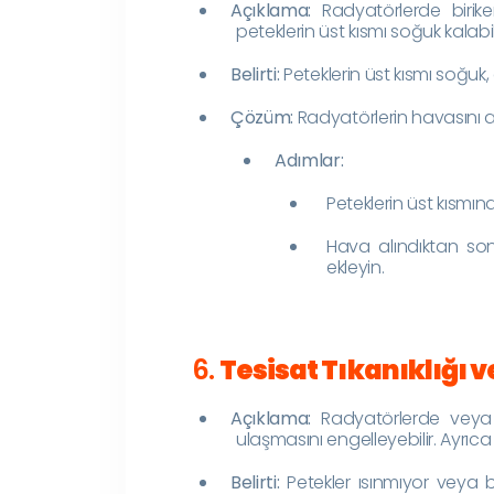
Açıklama:
Radyatörlerde birike
peteklerin üst kısmı soğuk kalabili
Belirti:
Peteklerin üst kısmı soğuk, 
Çözüm:
Radyatörlerin havasını al
Adımlar:
Peteklerin üst kısmı
Hava alındıktan son
ekleyin.
6.
Tesisat Tıkanıklığı 
Açıklama:
Radyatörlerde veya b
ulaşmasını engelleyebilir. Ayrıca 
Belirti:
Petekler ısınmıyor veya b