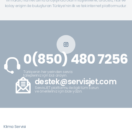
firmaları, hizmet alma arayışında olan müşterilerle, aracısız, hızlı ve
kolay erişim ile buluşturan Türkiye’nin ilk ve tek internet platformudur.
0(850) 480 7256
Türkiyenin her yerinden servis
talepleriniz için bizi arayın.
destek@servisjet.com
ServisJET platformu ile ilgili tüm sorun
ve önerileriniz için bize yazın.
Klima Servisi