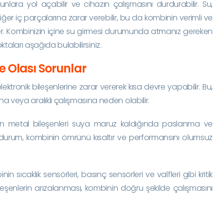
unlara yol açabilir ve cihazın çalışmasını durdurabilir. Su,
iğer iç parçalarına zarar verebilir, bu da kombinin verimli ve
ller. Kombinizin içine su girmesi durumunda atmanız gereken
aları aşağıda bulabilirsiniz.
e Olası Sorunlar
lektronik bileşenlerine zarar vererek kısa devre yapabilir. Bu,
eya aralıklı çalışmasına neden olabilir.
in metal bileşenleri suya maruz kaldığında paslanma ve
durum, kombinin ömrünü kısaltır ve performansını olumsuz
nin sıcaklık sensörleri, basınç sensörleri ve valfleri gibi kritik
bileşenlerin arızalanması, kombinin doğru şekilde çalışmasını