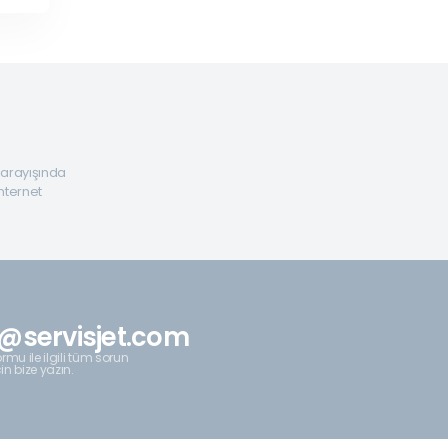
a arayışında
internet
@servisjet.com
rmu ile ilgili tüm sorun
çin bize yazın.