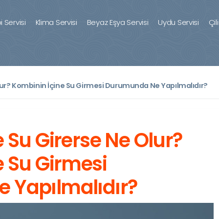
 Servisi
Klima Servisi
Beyaz Eşya Servisi
Uydu Servisi
Çil
lur? Kombinin İçine Su Girmesi Durumunda Ne Yapılmalıdır?
 Su Girerse Ne Olur?
e Su Girmesi
 Yapılmalıdır?