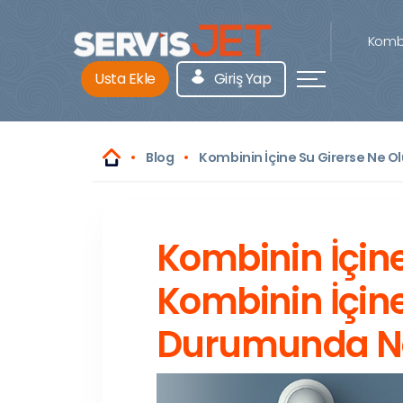
Kombi
Usta Ekle
Giriş Yap
Blog
Kombinin İçine Su Girerse Ne O
Kombinin İçine
Kombinin İçin
Durumunda Ne