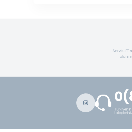
ServisJET s
olan mü
0(
Türkiyenin
taleplerini