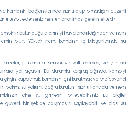
eya kombinin bağlantılarında sızıntı olup olmadığını düzenli
sızıntı tespit ederseniz, hemen onarılması gerekmektedir.
 Kombinin bulunduğu alanın iyi havalandırıldığından ve nem
emin olun. Yüksek nem, kombinin iç bileşenlerinde su
sel arızalar, paslanma, sensör ve valf arızaları, ve yanma
runlara yol açabilir. Bu durumla karşılaşıldığında, kombiyi
girişini kapatmak, kombinin içini kurutmak ve profesyonel
li bakım, su yalıtımı, doğru kurulum, sızıntı kontrolü ve nem
inizin içine su girmesini önleyebilirsiniz. Bu bilgiler
e güvenli bir şekilde çalışmasını sağlayabilir ve olası su