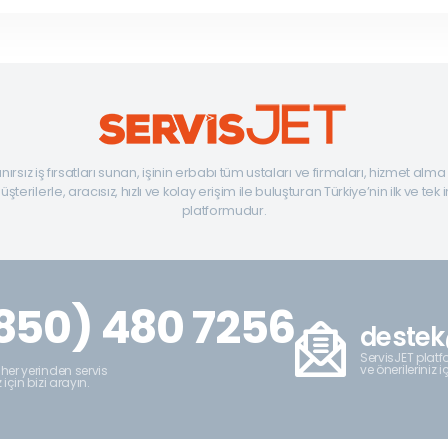
ınırsız iş fırsatları sunan, işinin erbabı tüm ustaları ve firmaları, hizmet alm
şterilerle, aracısız, hızlı ve kolay erişim ile buluşturan Türkiye’nin ilk ve tek 
platformudur.
850) 480 7256
destek
ServisJET platfo
ve önerileriniz i
 her yerinden servis
z için bizi arayın.