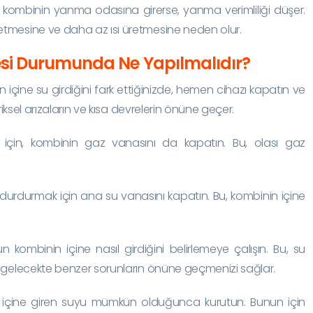
, kombinin yanma odasına girerse, yanma verimliliği düşer.
ketmesine ve daha az ısı üretmesine neden olur.
esi Durumunda Ne Yapılmalıdır?
n içine su girdiğini fark ettiğinizde, hemen cihazı kapatın ve
ktriksel arızaların ve kısa devrelerin önüne geçer.
k için, kombinin gaz vanasını da kapatın. Bu, olası gaz
.
ni durdurmak için ana su vanasını kapatın. Bu, kombinin içine
un kombinin içine nasıl girdiğini belirlemeye çalışın. Bu, su
ve gelecekte benzer sorunların önüne geçmenizi sağlar.
 içine giren suyu mümkün olduğunca kurutun. Bunun için