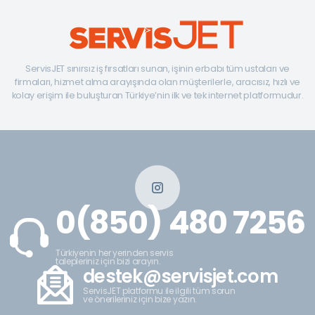
ServisJET sınırsız iş fırsatları sunan, işinin erbabı tüm ustaları ve
firmaları, hizmet alma arayışında olan müşterilerle, aracısız, hızlı ve
kolay erişim ile buluşturan Türkiye’nin ilk ve tek internet platformudur.
0(850) 480 7256
Türkiyenin her yerinden servis
talepleriniz için bizi arayın.
destek@servisjet.com
ServisJET platformu ile ilgili tüm sorun
ve önerileriniz için bize yazın.