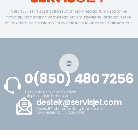
ServisJET sınırsız iş fırsatları sunan, işinin erbabı tüm ustaları ve
firmaları, hizmet alma arayışında olan müşterilerle, aracısız, hızlı ve
kolay erişim ile buluşturan Türkiye’nin ilk ve tek internet platformudur.
0(850) 480 7256
Türkiyenin her yerinden servis
talepleriniz için bizi arayın.
destek@servisjet.com
ServisJET platformu ile ilgili tüm sorun
ve önerileriniz için bize yazın.