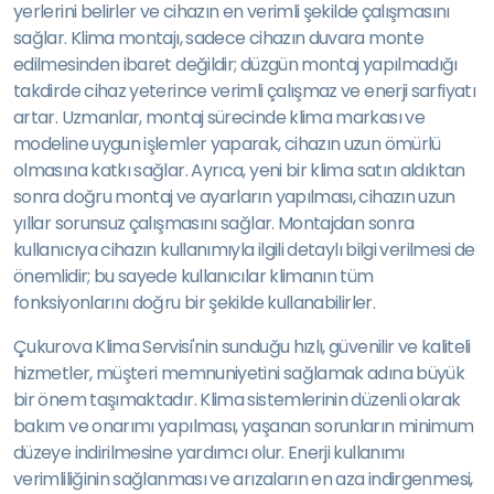
yerlerini belirler ve cihazın en verimli şekilde çalışmasını
sağlar. Klima montajı, sadece cihazın duvara monte
edilmesinden ibaret değildir; düzgün montaj yapılmadığı
takdirde cihaz yeterince verimli çalışmaz ve enerji sarfiyatı
artar. Uzmanlar, montaj sürecinde klima markası ve
modeline uygun işlemler yaparak, cihazın uzun ömürlü
olmasına katkı sağlar. Ayrıca, yeni bir klima satın aldıktan
sonra doğru montaj ve ayarların yapılması, cihazın uzun
yıllar sorunsuz çalışmasını sağlar. Montajdan sonra
kullanıcıya cihazın kullanımıyla ilgili detaylı bilgi verilmesi de
önemlidir; bu sayede kullanıcılar klimanın tüm
fonksiyonlarını doğru bir şekilde kullanabilirler.
Çukurova Klima Servisi'nin sunduğu hızlı, güvenilir ve kaliteli
hizmetler, müşteri memnuniyetini sağlamak adına büyük
bir önem taşımaktadır. Klima sistemlerinin düzenli olarak
bakım ve onarımı yapılması, yaşanan sorunların minimum
düzeye indirilmesine yardımcı olur. Enerji kullanımı
verimliliğinin sağlanması ve arızaların en aza indirgenmesi,