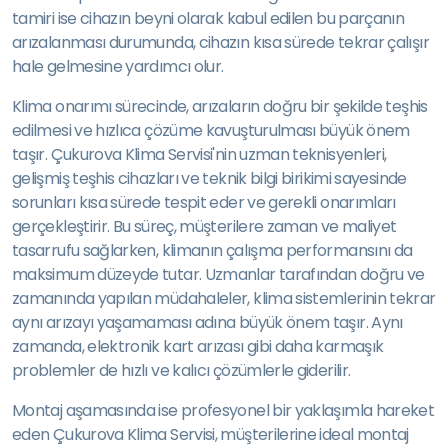
tamiri ise cihazın beyni olarak kabul edilen bu parçanın
arızalanması durumunda, cihazın kısa sürede tekrar çalışır
hale gelmesine yardımcı olur.
Klima onarımı sürecinde, arızaların doğru bir şekilde teşhis
edilmesi ve hızlıca çözüme kavuşturulması büyük önem
taşır. Çukurova Klima Servisi'nin uzman teknisyenleri,
gelişmiş teşhis cihazları ve teknik bilgi birikimi sayesinde
sorunları kısa sürede tespit eder ve gerekli onarımları
gerçekleştirir. Bu süreç, müşterilere zaman ve maliyet
tasarrufu sağlarken, klimanın çalışma performansını da
maksimum düzeyde tutar. Uzmanlar tarafından doğru ve
zamanında yapılan müdahaleler, klima sistemlerinin tekrar
aynı arızayı yaşamaması adına büyük önem taşır. Aynı
zamanda, elektronik kart arızası gibi daha karmaşık
problemler de hızlı ve kalıcı çözümlerle giderilir.
Montaj aşamasında ise profesyonel bir yaklaşımla hareket
eden Çukurova Klima Servisi, müşterilerine ideal montaj