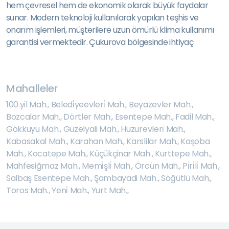
hem çevresel hem de ekonomik olarak büyük faydalar
sunar. Modern teknoloji kullanılarak yapılan teşhis ve
onarım işlemleri, müşterilere uzun ömürlü klima kullanımı
garantisi vermektedir. Çukurova bölgesinde ihtiyaç
Mahalleler
100.yil Mah.
,
Beledi̇yeevleri̇ Mah.
,
Beyazevler Mah.
,
Bozcalar Mah.
,
Dörtler Mah.
,
Esentepe Mah.
,
Fadil Mah.
,
Gökkuyu Mah.
,
Güzelyali Mah.
,
Huzurevleri̇ Mah.
,
Kabasakal Mah.
,
Karahan Mah.
,
Karslilar Mah.
,
Kaşoba
Mah.
,
Kocatepe Mah.
,
Küçükçinar Mah.
,
Kurttepe Mah.
,
Mahfesiğmaz Mah.
,
Memi̇şli̇ Mah.
,
Örcün Mah.
,
Pi̇ri̇li̇ Mah.
,
Salbaş Esentepe Mah.
,
Şambayadi Mah.
,
Söğütlü Mah.
,
Toros Mah.
,
Yeni̇ Mah.
,
Yurt Mah.
,