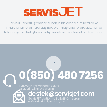
ServisJET sınırsız iş fırsatları sunan, işinin erbabı tüm ustaları ve
firmaları, hizmet alma arayışında olan müşterilerle, aracısız, hızlı ve
kolay erişim ile buluşturan Türkiye’nin ilk ve tek internet platformudur.
0(850) 480 7256
Türkiyenin her yerinden servis
talepleriniz için bizi arayın.
destek@servisjet.com
ServisJET platformu ile ilgili tüm sorun
ve önerileriniz için bize yazın.