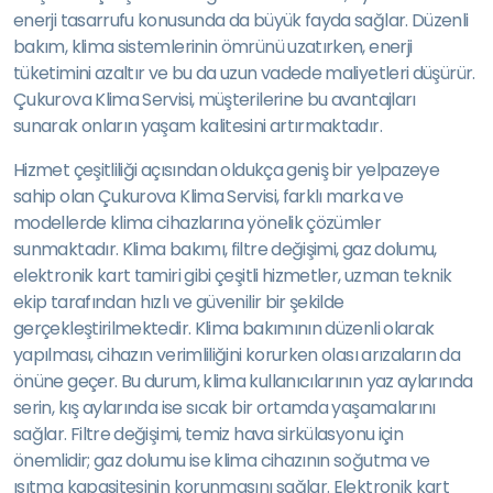
enerji tasarrufu konusunda da büyük fayda sağlar. Düzenli
bakım, klima sistemlerinin ömrünü uzatırken, enerji
tüketimini azaltır ve bu da uzun vadede maliyetleri düşürür.
Çukurova Klima Servisi, müşterilerine bu avantajları
sunarak onların yaşam kalitesini artırmaktadır.
Hizmet çeşitliliği açısından oldukça geniş bir yelpazeye
sahip olan Çukurova Klima Servisi, farklı marka ve
modellerde klima cihazlarına yönelik çözümler
sunmaktadır. Klima bakımı, filtre değişimi, gaz dolumu,
elektronik kart tamiri gibi çeşitli hizmetler, uzman teknik
ekip tarafından hızlı ve güvenilir bir şekilde
gerçekleştirilmektedir. Klima bakımının düzenli olarak
yapılması, cihazın verimliliğini korurken olası arızaların da
önüne geçer. Bu durum, klima kullanıcılarının yaz aylarında
serin, kış aylarında ise sıcak bir ortamda yaşamalarını
sağlar. Filtre değişimi, temiz hava sirkülasyonu için
önemlidir; gaz dolumu ise klima cihazının soğutma ve
ısıtma kapasitesinin korunmasını sağlar. Elektronik kart