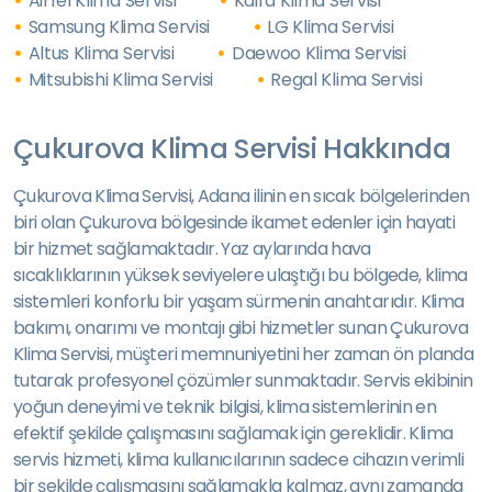
Airfel Klima Servisi
Kaira Klima Servisi
Samsung Klima Servisi
LG Klima Servisi
Altus Klima Servisi
Daewoo Klima Servisi
Mitsubishi Klima Servisi
Regal Klima Servisi
Çukurova Klima Servisi Hakkında
Çukurova Klima Servisi, Adana ilinin en sıcak bölgelerinden
biri olan Çukurova bölgesinde ikamet edenler için hayati
bir hizmet sağlamaktadır. Yaz aylarında hava
sıcaklıklarının yüksek seviyelere ulaştığı bu bölgede, klima
sistemleri konforlu bir yaşam sürmenin anahtarıdır. Klima
bakımı, onarımı ve montajı gibi hizmetler sunan Çukurova
Klima Servisi, müşteri memnuniyetini her zaman ön planda
tutarak profesyonel çözümler sunmaktadır. Servis ekibinin
yoğun deneyimi ve teknik bilgisi, klima sistemlerinin en
efektif şekilde çalışmasını sağlamak için gereklidir. Klima
servis hizmeti, klima kullanıcılarının sadece cihazın verimli
bir şekilde çalışmasını sağlamakla kalmaz, aynı zamanda