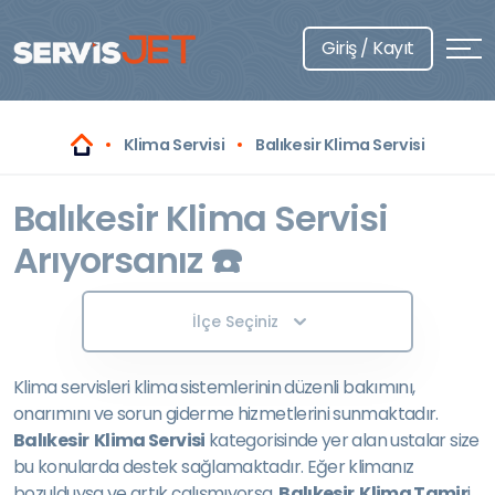
Giriş / Kayıt
Klima Servisi
Balıkesir Klima Servisi
Balıkesir Klima Servisi
Arıyorsanız ☎️
İlçe Seçiniz
Klima servisleri klima sistemlerinin düzenli bakımını,
onarımını ve sorun giderme hizmetlerini sunmaktadır.
Balıkesir Klima Servisi
kategorisinde yer alan ustalar size
bu konularda destek sağlamaktadır. Eğer klimanız
bozulduysa ve artık çalışmıyorsa,
Balıkesir Klima Tamir
i