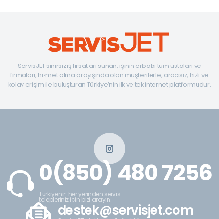
ServisJET sınırsız iş fırsatları sunan, işinin erbabı tüm ustaları ve
firmaları, hizmet alma arayışında olan müşterilerle, aracısız, hızlı ve
kolay erişim ile buluşturan Türkiye’nin ilk ve tek internet platformudur.
0(850) 480 7256
Türkiyenin her yerinden servis
talepleriniz için bizi arayın.
destek@servisjet.com