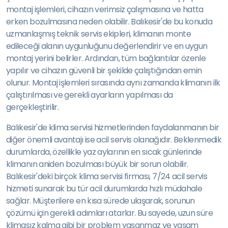
montaj işlemleri, cihazın verimsiz çalışmasına ve hatta
erken bozulmasına neden olabilir. Balıkesir'de bu konuda
uzmanlaşmış teknik servis ekipleri, klimanın monte
edileceği alanın uygunluğunu değerlendirir ve en uygun
montaj yerini belirler. Ardından, tüm bağlantılar özenle
yapılır ve cihazın güvenli bir şekilde çalıştığından emin
olunur. Montaj işlemleri sırasında aynı zamanda klimanın ilk
çalıştırılması ve gerekli ayarların yapılması da
gerçekleştirilir.
Balıkesir'de klima servisi hizmetlerinden faydalanmanın bir
diğer önemli avantajı ise acil servis olanağıdır. Beklenmedik
durumlarda, özellikle yaz aylarının en sıcak günlerinde
klimanın aniden bozulması büyük bir sorun olabilir.
Balıkesir'deki birçok klima servisi firması, 7/24 acil servis
hizmeti sunarak bu tür acil durumlarda hızlı müdahale
sağlar. Müşterilere en kısa sürede ulaşarak, sorunun
çözümü için gerekli adımları atarlar. Bu sayede, uzun süre
klimasız kalma gibi bir problem yaşanmaz ve yaşam