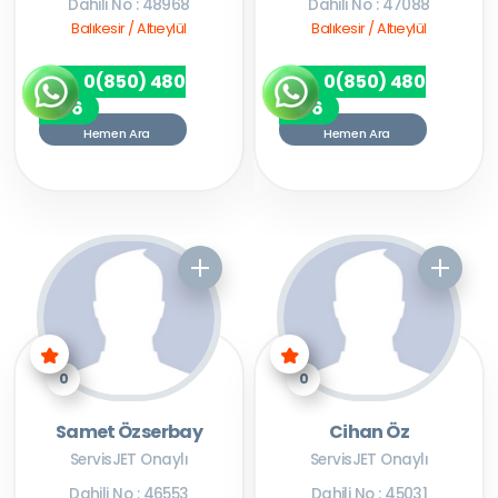
Dahili No : 48968
Dahili No : 47088
Balıkesir / Altıeylül
Balıkesir / Altıeylül
0(850) 480
0(850) 480
7256
7256
Hemen Ara
Hemen Ara
0
0
Samet Özserbay
Cihan Öz
ServisJET Onaylı
ServisJET Onaylı
Dahili No : 46553
Dahili No : 45031