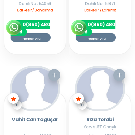
Dahili No : 54056
Dahili No : 51871
Balıkesir / Bandırma
Balıkesir / Edremit
0(850) 480
0(850) 480
7256
7256
Hemen Ara
Hemen Ara
0
0
Vahit Can Taguşar
Rıza Torabi
ServisJET Onaylı