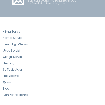
ServisJET platformu ile ilgili tüm sorun
ve önerileriniz için bize yazın.
Klima Servisi
Kombi Servisi
Beyaz Eşya Servisi
Uydu Servisi
Çilingir Servisi
Elektrikçi
Su Tesisatçısı
Halı Yıkama
Çekici
Blog
iyonizer ne demek