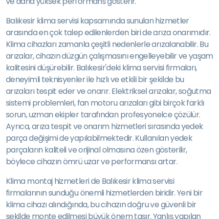
ve daha yüksek performans gösterir.
Balıkesir klima servisi kapsamında sunulan hizmetler
arasında en çok talep edilenlerden biri de arıza onarımıdır.
Klima cihazları zamanla çeşitli nedenlerle arızalanabilir. Bu
arızalar, cihazın düzgün çalışmasını engelleyebilir ve yaşam
kalitesini düşürebilir. Balıkesir'deki klima servisi firmaları,
deneyimli teknisyenler ile hızlı ve etkili bir şekilde bu
arızaları tespit eder ve onarır. Elektriksel arızalar, soğutma
sistemi problemleri, fan motoru arızaları gibi birçok farklı
sorun, uzman ekipler tarafından profesyonelce çözülür.
Ayrıca, arıza tespit ve onarım hizmetleri sırasında yedek
parça değişimi de yapılabilmektedir. Kullanılan yedek
parçaların kaliteli ve orijinal olmasına özen gösterilir,
böylece cihazın ömrü uzar ve performansı artar.
Klima montaj hizmetleri de Balıkesir klima servisi
firmalarının sunduğu önemli hizmetlerden biridir. Yeni bir
klima cihazı alındığında, bu cihazın doğru ve güvenli bir
şekilde monte edilmesi büyük önem taşır. Yanlış yapılan