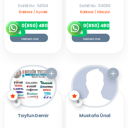
Dahili No : 54164
Dahili No : 54096
Balıkesir / Ayvalık
Balıkesir / Altıeylül
0(850) 480
0(850) 480
7256
7256
Hemen Ara
Hemen Ara
0
0
Tayfun Demir
Mustafa Ünal