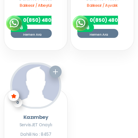
Balıkesir / Altıeylül
Balıkesir / Ayvalık
0(850) 480
0(850) 480
7256
7256
Hemen Ara
Hemen Ara
0
Kazımbey
ServisJET Onaylı
Dahili No : 8457