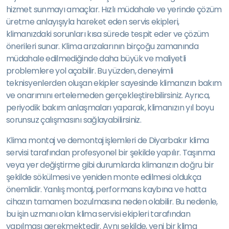
hizmet sunmayı amaçlar. Hızlı müdahale ve yerinde çözüm
üretme anlayışıyla hareket eden servis ekipleri,
klimanızdaki sorunları kısa sürede tespit eder ve çözüm
önerileri sunar. Klima arızalarının birçoğu zamanında
müdahale edilmediğinde daha büyük ve maliyetli
problemlere yol açabilir. Bu yüzden, deneyimli
teknisyenlerden oluşan ekipler sayesinde klimanızın bakım
ve onarımını ertelemeden gerçekleştirebilirsiniz. Ayrıca,
periyodik bakım anlaşmaları yaparak, klimanızın yıl boyu
sorunsuz çalışmasını sağlayabilirsiniz.
Klima montaj ve demontaj işlemleri de Diyarbakır klima
servisi tarafından profesyonel bir şekilde yapılır. Taşınma
veya yer değiştirme gibi durumlarda klimanızın doğru bir
şekilde sökülmesi ve yeniden monte edilmesi oldukça
önemlidir. Yanlış montaj, performans kaybına ve hatta
cihazın tamamen bozulmasına neden olabilir. Bu nedenle,
bu işin uzmanı olan klima servisi ekipleri tarafından
yapılması gerekmektedir. Aynı şekilde, yeni bir klima