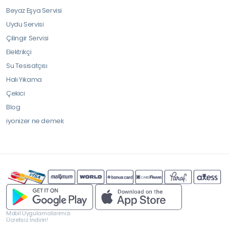
Beyaz Eşya Servisi
Uydu Servisi
Çilingir Servisi
Elektrikçi
Su Tesisatçısı
Halı Yıkama
Çekici
Blog
iyonizer ne demek
Mobil Uygulamalarımızı
Ücretsiz İndirin!