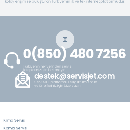
kolay erişim ile buluşturan Türkiye’nin ilk ve tek internet platformudur.
0(850) 480 7256
Türkiyenin her yerinden servis
talepleriniz için bizi arayın.
destek@servisjet.com
ServisJET platformu ile ilgili tüm sorun
ve önerileriniz için bize yazın.
Klima Servisi
Kombi Servisi