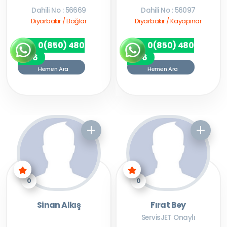
Dahili No : 56669
Dahili No : 56097
Diyarbakır / Bağlar
Diyarbakır / Kayapınar
0(850) 480
0(850) 480
7256
7256
Hemen Ara
Hemen Ara
0
0
Sinan Alkış
Fırat Bey
ServisJET Onaylı