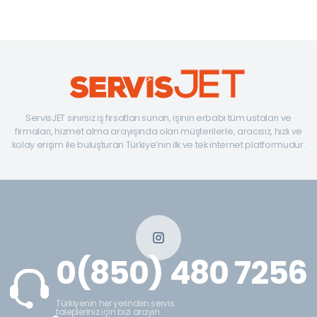
ServisJET sınırsız iş fırsatları sunan, işinin erbabı tüm ustaları ve
firmaları, hizmet alma arayışında olan müşterilerle, aracısız, hızlı ve
kolay erişim ile buluşturan Türkiye’nin ilk ve tek internet platformudur.
0(850) 480 7256
Türkiyenin her yerinden servis
talepleriniz için bizi arayın.