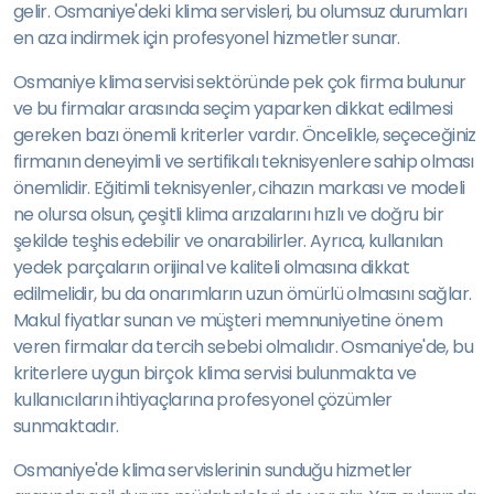
gelir. Osmaniye'deki klima servisleri, bu olumsuz durumları
en aza indirmek için profesyonel hizmetler sunar.
Osmaniye klima servisi sektöründe pek çok firma bulunur
ve bu firmalar arasında seçim yaparken dikkat edilmesi
gereken bazı önemli kriterler vardır. Öncelikle, seçeceğiniz
firmanın deneyimli ve sertifikalı teknisyenlere sahip olması
önemlidir. Eğitimli teknisyenler, cihazın markası ve modeli
ne olursa olsun, çeşitli klima arızalarını hızlı ve doğru bir
şekilde teşhis edebilir ve onarabilirler. Ayrıca, kullanılan
yedek parçaların orijinal ve kaliteli olmasına dikkat
edilmelidir, bu da onarımların uzun ömürlü olmasını sağlar.
Makul fiyatlar sunan ve müşteri memnuniyetine önem
veren firmalar da tercih sebebi olmalıdır. Osmaniye'de, bu
kriterlere uygun birçok klima servisi bulunmakta ve
kullanıcıların ihtiyaçlarına profesyonel çözümler
sunmaktadır.
Osmaniye'de klima servislerinin sunduğu hizmetler