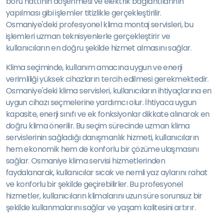
boru hattının döşenmesi ve elektrik bağlantılarının
yapılması gibi işlemler titizlikle gerçekleştirilir.
Osmaniye'deki profesyonel klima montaj servisleri, bu
işlemleri uzman teknisyenlerle gerçekleştirir ve
kullanıcıların en doğru şekilde hizmet almasını sağlar.
Klima seçiminde, kullanım amacına uygun ve enerji
verimliliği yüksek cihazların tercih edilmesi gerekmektedir.
Osmaniye'deki klima servisleri, kullanıcıların ihtiyaçlarına en
uygun cihazı seçmelerine yardımcı olur. İhtiyaca uygun
kapasite, enerji sınıfı ve ek fonksiyonlar dikkate alınarak en
doğru klima önerilir. Bu seçim sürecinde uzman klima
servislerinin sağladığı danışmanlık hizmeti, kullanıcıların
hem ekonomik hem de konforlu bir çözüme ulaşmasını
sağlar. Osmaniye klima servisi hizmetlerinden
faydalanarak, kullanıcılar sıcak ve nemli yaz aylarını rahat
ve konforlu bir şekilde geçirebilirler. Bu profesyonel
hizmetler, kullanıcıların klimalarını uzun süre sorunsuz bir
şekilde kullanmalarını sağlar ve yaşam kalitesini artırır.