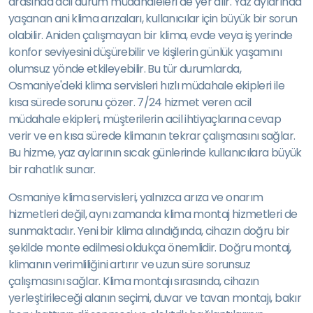
arasında acil durum müdahaleleri de yer alır. Yaz aylarında
yaşanan ani klima arızaları, kullanıcılar için büyük bir sorun
olabilir. Aniden çalışmayan bir klima, evde veya iş yerinde
konfor seviyesini düşürebilir ve kişilerin günlük yaşamını
olumsuz yönde etkileyebilir. Bu tür durumlarda,
Osmaniye'deki klima servisleri hızlı müdahale ekipleri ile
kısa sürede sorunu çözer. 7/24 hizmet veren acil
müdahale ekipleri, müşterilerin acil ihtiyaçlarına cevap
verir ve en kısa sürede klimanın tekrar çalışmasını sağlar.
Bu hizme, yaz aylarının sıcak günlerinde kullanıcılara büyük
bir rahatlık sunar.
Osmaniye klima servisleri, yalnızca arıza ve onarım
hizmetleri değil, aynı zamanda klima montaj hizmetleri de
sunmaktadır. Yeni bir klima alındığında, cihazın doğru bir
şekilde monte edilmesi oldukça önemlidir. Doğru montaj,
klimanın verimliliğini artırır ve uzun süre sorunsuz
çalışmasını sağlar. Klima montajı sırasında, cihazın
yerleştirileceği alanın seçimi, duvar ve tavan montajı, bakır