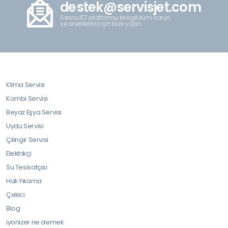
destek@servisjet.com
ServisJET platformu ile ilgili tüm sorun
ve önerileriniz için bize yazın.
Klima Servisi
Kombi Servisi
Beyaz Eşya Servisi
Uydu Servisi
Çilingir Servisi
Elektrikçi
Su Tesisatçısı
Halı Yıkama
Çekici
Blog
iyonizer ne demek