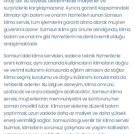
onay alır. Bu sayede, beklenmedik maliyetler ve
sürprizlerle karşılaşmazsınız. Ayrıca, garanti kapsamındaki
klimalar için bakım ve onarım hizmetleri sunan Samsun
klima servisi, tüm işlemlerini garanti altına alarak müşteri
güvenini kazanır. Samsun iklimi göz önüne alındığında, klima
bakım ve onarımı gibi hizmetlerin ne denli önemli olduğu
anlaşılmaktadır.
Samsun'daki klima servisleri, sadece teknik hizmetlerle
sınırlı kalmaz, aynı zamanda kullanıcıların klimaların doğru
ve verimli kullanımı konusunda eğitim almasını da sağlar.
Klima seçimi, kurulumu ve doğru kullanımı konularında da
rehberlik ederler. Bu bilgi ve deneyim, klima ömrünü
uzatacak ve arıza olasılığını azaltacaktır. Samsun klima
servisi, müşterilerinin memnuniyetini ve konforunu her
zaman öncelikli tutar. Klima servislerine düzenli bakım
yaptırmak, uzun vadede daha az maliyet ve daha yüksek
enerji verimliliği sağlar. Samsun'da güvenilir bir klima servisi
bulmak, klimaların sorunsuz çalışması ve yaşam kalitesinin