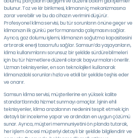
dolumu, parçaların değişimi ve düzenli bakım gibi işlemler
bulunur. Toz ve kir birikmesi, klimanın iç mekanizmasına
zarar verebilir ve bu da cihazın verimini düşürür.
Profesyonel klima servisi, bu tür sorunların önüne geçer ve
klimanızın ilk günkü performansında çalışmasını sağlar.
Ayrıca, gaz dolumu işlemi, klimanızın soğutma kapasitesini
artırarak enerji tasarrufu sağlar. Samsun’da yaşayanların,
klima kullanımlarını sorunsuz bir şekilde sürdürebilmeleri
için bu tür hizmetlere düzenli olarak başvurmaları önerilir.
Uzman teknisyenler, en son teknolojileri kullanarak
klimanızdaki sorunları hızla ve etkili bir şekilde teşhis eder
ve onarır.
Samsun klima servisi, müşterilerine en yüksek kalite
standartlarında hizmet sunmayı amaçlar. İşinin ehli
teknisyenler, klima arızalarının nedenini tespit etmek için
detaylı bir inceleme yapar ve ardından en uygun çözümü
sunar. Ayrıca, müşteri memnuniyetini ön planda tutarak,
her işlem öncesi müşteriyi detaylı bir şekilde bilgilendirir ve