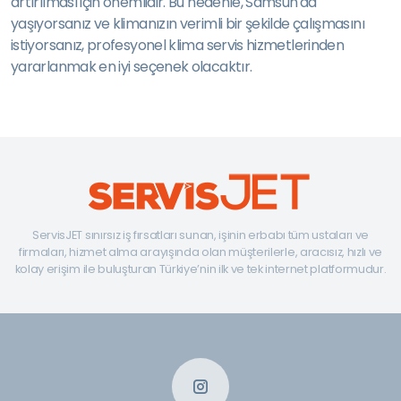
artırılması için önemlidir. Bu nedenle, Samsun'da
yaşıyorsanız ve klimanızın verimli bir şekilde çalışmasını
istiyorsanız, profesyonel klima servis hizmetlerinden
yararlanmak en iyi seçenek olacaktır.
ServisJET sınırsız iş fırsatları sunan, işinin erbabı tüm ustaları ve
firmaları, hizmet alma arayışında olan müşterilerle, aracısız, hızlı ve
kolay erişim ile buluşturan Türkiye’nin ilk ve tek internet platformudur.