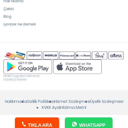
Halı Yıkama
Çekici
Blog
iyonizer ne demek
Mobil Uygulamalarımızı
Ücretsiz İndirin!
Hakkımızda
Gizlilik Politikası
Hizmet Sözleşmesi
Üyelik Sözleşmesi
KVKK Aydınlatma Metni
TIKLA ARA
WHATSAPP
Copyright © 2026 ServisJET. Tüm Hakkı Saklıdır