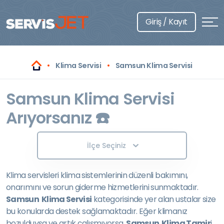
Giriş / Kayıt
Klima Servisi
Samsun Klima Servisi
Samsun Klima Servisi
Arıyorsanız ☎️
İlçe Seçiniz
Klima servisleri klima sistemlerinin düzenli bakımını,
onarımını ve sorun giderme hizmetlerini sunmaktadır.
Samsun Klima Servisi
kategorisinde yer alan ustalar size
bu konularda destek sağlamaktadır. Eğer klimanız
bozulduysa ve artık çalışmıyorsa,
Samsun Klima Tamir
i