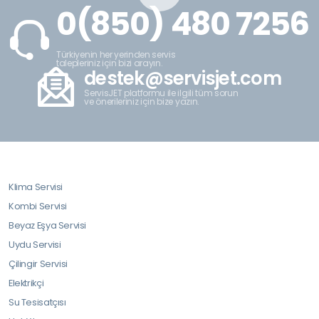
0(850) 480 7256
Türkiyenin her yerinden servis
talepleriniz için bizi arayın.
destek@servisjet.com
ServisJET platformu ile ilgili tüm sorun
ve önerileriniz için bize yazın.
Klima Servisi
Kombi Servisi
Beyaz Eşya Servisi
Uydu Servisi
Çilingir Servisi
Elektrikçi
Su Tesisatçısı