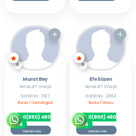
0
0
Murat Bey
Efe Süzen
ServisJET Onaylı
ServisJET Onaylı
Dahili No : 3817
Dahili No : 2964
Bursa / Osmangazi
Bursa / Gürsu
0(850) 480
0(850) 480
7256
7256
Hemen Ara
Hemen Ara