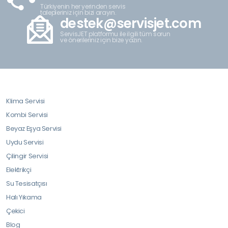
Türkiyenin her yerinden servis
talepleriniz için bizi arayın.
destek@servisjet.com
ServisJET platformu ile ilgili tüm sorun
ve önerileriniz için bize yazın.
Klima Servisi
Kombi Servisi
Beyaz Eşya Servisi
Uydu Servisi
Çilingir Servisi
Elektrikçi
Su Tesisatçısı
Halı Yıkama
Çekici
Blog