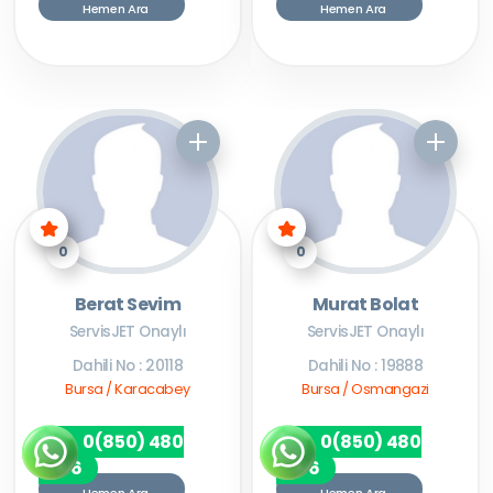
Hemen Ara
Hemen Ara
0
0
Berat Sevim
Murat Bolat
ServisJET Onaylı
ServisJET Onaylı
Dahili No : 20118
Dahili No : 19888
Bursa / Karacabey
Bursa / Osmangazi
0(850) 480
0(850) 480
7256
7256