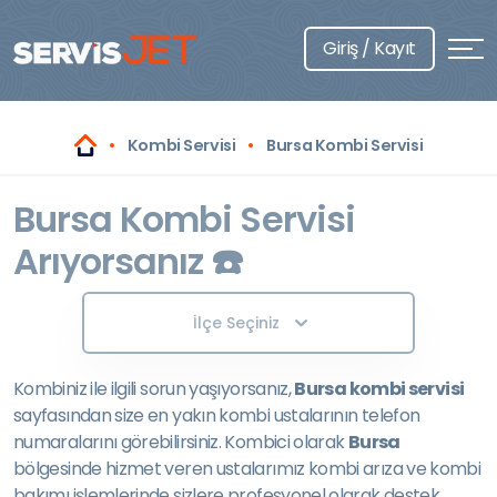
Giriş / Kayıt
Kombi Servisi
Bursa Kombi Servisi
Bursa Kombi Servisi
Arıyorsanız ☎️
İlçe Seçiniz
Kombiniz ile ilgili sorun yaşıyorsanız,
Bursa kombi servisi
sayfasından size en yakın kombi ustalarının telefon
numaralarını görebilirsiniz. Kombici olarak
Bursa
bölgesinde hizmet veren ustalarımız kombi arıza ve kombi
bakımı işlemlerinde sizlere profesyonel olarak destek