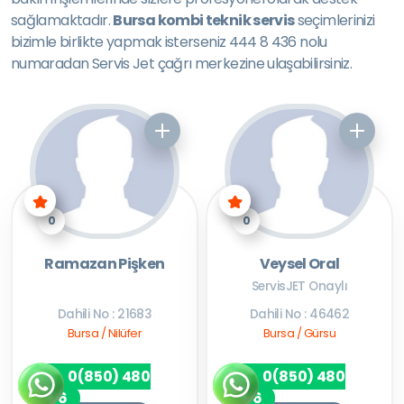
sağlamaktadır.
Bursa kombi teknik servis
seçimlerinizi
bizimle birlikte yapmak isterseniz 444 8 436 nolu
numaradan Servis Jet çağrı merkezine ulaşabilirsiniz.
0
0
Ramazan Pişken
Veysel Oral
ServisJET Onaylı
Dahili No : 21683
Dahili No : 46462
Bursa / Nilüfer
Bursa / Gürsu
0(850) 480
0(850) 480
7256
7256