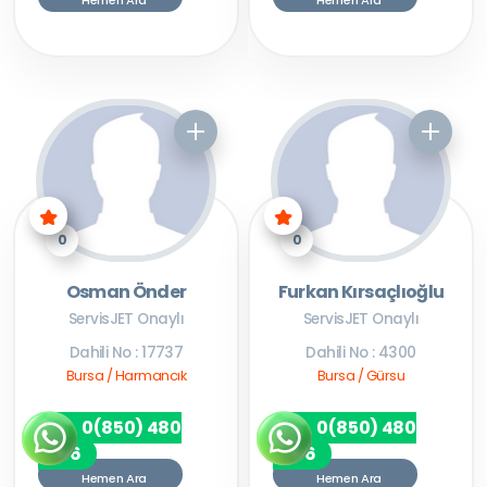
Hemen Ara
Hemen Ara
0
0
Osman Önder
Furkan Kırsaçlıoğlu
ServisJET Onaylı
ServisJET Onaylı
Dahili No : 17737
Dahili No : 4300
Bursa / Harmancık
Bursa / Gürsu
0(850) 480
0(850) 480
7256
7256
Hemen Ara
Hemen Ara