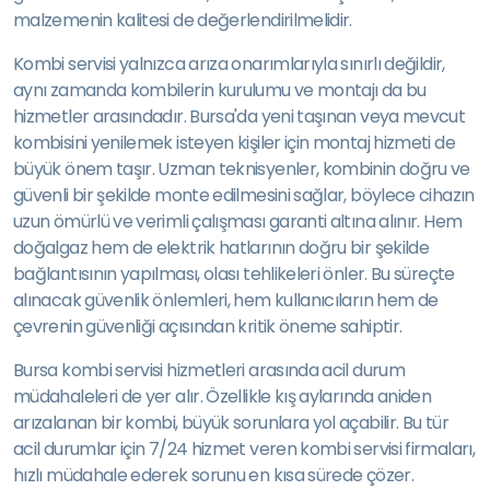
malzemenin kalitesi de değerlendirilmelidir.
Kombi servisi yalnızca arıza onarımlarıyla sınırlı değildir,
aynı zamanda kombilerin kurulumu ve montajı da bu
hizmetler arasındadır. Bursa'da yeni taşınan veya mevcut
kombisini yenilemek isteyen kişiler için montaj hizmeti de
büyük önem taşır. Uzman teknisyenler, kombinin doğru ve
güvenli bir şekilde monte edilmesini sağlar, böylece cihazın
uzun ömürlü ve verimli çalışması garanti altına alınır. Hem
doğalgaz hem de elektrik hatlarının doğru bir şekilde
bağlantısının yapılması, olası tehlikeleri önler. Bu süreçte
alınacak güvenlik önlemleri, hem kullanıcıların hem de
çevrenin güvenliği açısından kritik öneme sahiptir.
Bursa kombi servisi hizmetleri arasında acil durum
müdahaleleri de yer alır. Özellikle kış aylarında aniden
arızalanan bir kombi, büyük sorunlara yol açabilir. Bu tür
acil durumlar için 7/24 hizmet veren kombi servisi firmaları,
hızlı müdahale ederek sorunu en kısa sürede çözer.