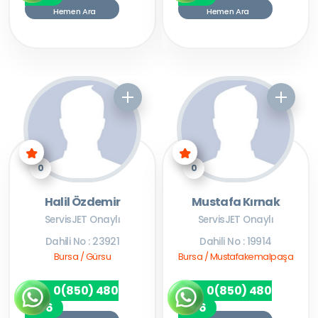
Hemen Ara
Hemen Ara
0
0
Halil Özdemir
Mustafa Kırnak
ServisJET Onaylı
ServisJET Onaylı
Dahili No : 23921
Dahili No : 19914
Bursa / Gürsu
Bursa / Mustafakemalpaşa
0(850) 480
0(850) 480
7256
7256