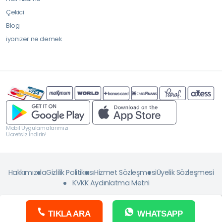
Çekici
Blog
iyonizer ne demek
Mobil Uygulamalarımızı
Ücretsiz İndirin!
Hakkımızda
Gizlilik Politikası
Hizmet Sözleşmesi
Üyelik Sözleşmesi
KVKK Aydınlatma Metni
TIKLA ARA
WHATSAPP
Copyright © 2026 ServisJET. Tüm Hakkı Saklıdır