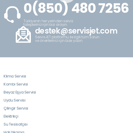
0(850) 480 7256
Türkiyenin her yerinden servis
talepleriniz için bizi arayın.
destek@servisjet.com
ServisJET platformu ile ilgili tüm sorun
ve önerileriniz için bize yazın.
Klima Servisi
Kombi Servisi
Beyaz Eşya Servisi
Uydu Servisi
Çilingir Servisi
Elektrikçi
Su Tesisatçısı
Halı Yıkama