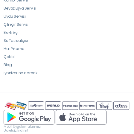
Kombi Servisi
Beyaz Eşya Servisi
Uydu Servisi
Çilingir Servisi
Elektrikçi
Su Tesisatçısı
Halı Yıkama
Çekici
Blog
iyonizer ne demek
Mobil Uygulamalarımızı
Ücretsiz İndirin!