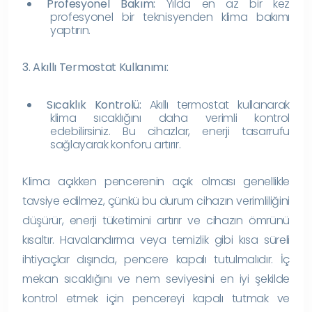
Profesyonel Bakım:
Yılda en az bir kez
profesyonel bir teknisyenden klima bakımı
yaptırın.
3. Akıllı Termostat Kullanımı:
Sıcaklık Kontrolü:
Akıllı termostat kullanarak
klima sıcaklığını daha verimli kontrol
edebilirsiniz. Bu cihazlar, enerji tasarrufu
sağlayarak konforu artırır.
Klima açıkken pencerenin açık olması genellikle
tavsiye edilmez, çünkü bu durum cihazın verimliliğini
düşürür, enerji tüketimini artırır ve cihazın ömrünü
kısaltır. Havalandırma veya temizlik gibi kısa süreli
ihtiyaçlar dışında, pencere kapalı tutulmalıdır. İç
mekan sıcaklığını ve nem seviyesini en iyi şekilde
kontrol etmek için pencereyi kapalı tutmak ve