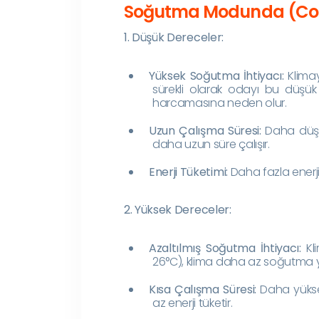
Soğutma Modunda (Cool)
1. Düşük Dereceler:
Yüksek Soğutma İhtiyacı:
Klimay
sürekli olarak odayı bu düşük 
harcamasına neden olur.
Uzun Çalışma Süresi:
Daha düşük 
daha uzun süre çalışır.
Enerji Tüketimi:
Daha fazla enerji
2. Yüksek Dereceler:
Azaltılmış Soğutma İhtiyacı:
Kli
26°C), klima daha az soğutma yap
Kısa Çalışma Süresi:
Daha yüksek
az enerji tüketir.