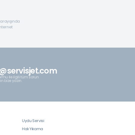
a arayışında
internet
@servisjet.com
rmu ile ilgili tüm sorun
çin bize yazın.
Uydu Servisi
Halı Yıkama