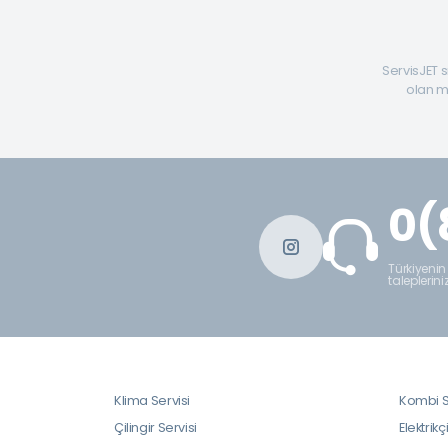
ServisJET s
olan mü
0(
Türkiyenin
taleplerini
Klima Servisi
Kombi S
Çilingir Servisi
Elektrikç