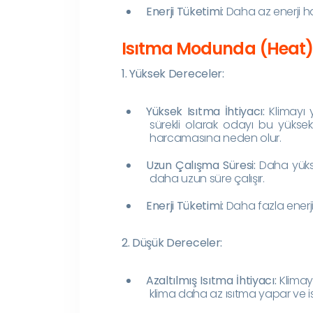
Enerji Tüketimi:
Daha az enerji ha
Isıtma Modunda (Heat) D
1. Yüksek Dereceler:
Yüksek Isıtma İhtiyacı:
Klimayı 
sürekli olarak odayı bu yüksek 
harcamasına neden olur.
Uzun Çalışma Süresi:
Daha yüksek
daha uzun süre çalışır.
Enerji Tüketimi:
Daha fazla enerji
2. Düşük Dereceler:
Azaltılmış Isıtma İhtiyacı:
Klimay
klima daha az ısıtma yapar ve ist