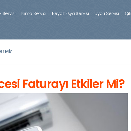
 Servisi
Klima Servisi
Beyaz Eşya Servisi
Uydu Servisi
Çil
er Mi?
esi Faturayı Etkiler Mi?