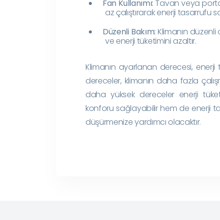
Fan Kullanımı:
Tavan veya portati
az çalıştırarak enerji tasarrufu s
Düzenli Bakım:
Klimanın düzenli o
ve enerji tüketimini azaltır.
Klimanın ayarlanan derecesi, enerji t
dereceler, klimanın daha fazla çal
daha yüksek dereceler enerji tüketi
konforu sağlayabilir hem de enerji tas
düşürmenize yardımcı olacaktır.