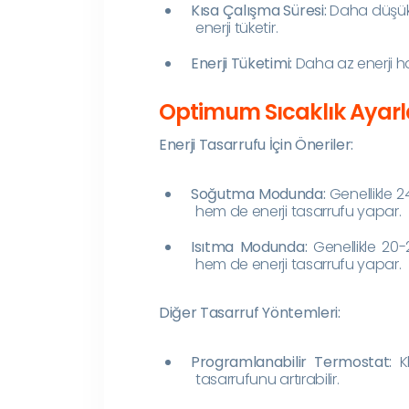
Kısa Çalışma Süresi:
Daha düşük s
enerji tüketir.
Enerji Tüketimi:
Daha az enerji ha
Optimum Sıcaklık Ayarl
Enerji Tasarrufu İçin Öneriler:
Soğutma Modunda:
Genellikle 2
hem de enerji tasarrufu yapar.
Isıtma Modunda:
Genellikle 20-
hem de enerji tasarrufu yapar.
Diğer Tasarruf Yöntemleri:
Programlanabilir Termostat:
Kl
tasarrufunu artırabilir.