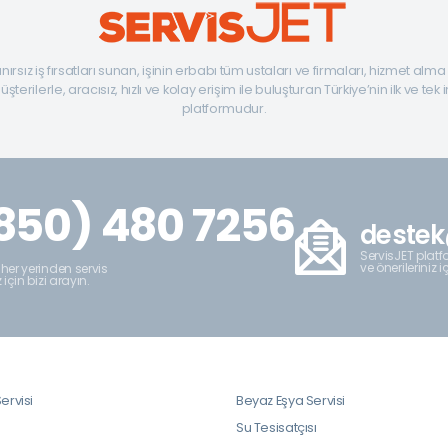
ınırsız iş fırsatları sunan, işinin erbabı tüm ustaları ve firmaları, hizmet alm
şterilerle, aracısız, hızlı ve kolay erişim ile buluşturan Türkiye’nin ilk ve tek 
platformudur.
850) 480 7256
destek
ServisJET platfo
ve önerileriniz i
 her yerinden servis
z için bizi arayın.
ervisi
Beyaz Eşya Servisi
i
Su Tesisatçısı