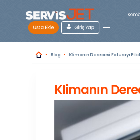
Kombi
Usta Ekle
Giriş Yap
Blog
Klimanın Derecesi Faturayı Etkil
Klimanın Derec