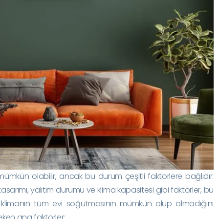
ümkün olabilir, ancak bu durum çeşitli faktörlere bağlıdır.
tasarımı, yalıtım durumu ve klima kapasitesi gibi faktörler, bu
 bir klimanın tüm evi soğutmasının mümkün olup olmadığını
eken ana faktörler: