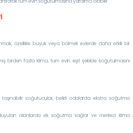
i artırarak tüm evin soğutulmasına yardımcı olabilir.
i
nmak, özellikle büyük veya bölmeli evlerde daha etkili bir
ilmiş birden fazla klima, tüm evin eşit şekilde soğutulmasını
taşınabilir soğutucular, belirli odalarda ekstra soğutma
 duyulan alanlarda ek soğutma sağlar ve merkezi klima