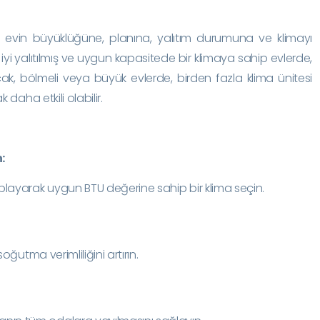
, evin büyüklüğüne, planına, yalıtım durumuna ve klimayı
ı, iyi yalıtılmış ve uygun kapasitede bir klimaya sahip evlerde,
ncak, bölmeli veya büyük evlerde, birden fazla klima ünitesi
aha etkili olabilir.
:
aplayarak uygun BTU değerine sahip bir klima seçin.
 soğutma verimliliğini artırın.