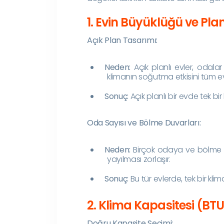
1. Evin Büyüklüğü ve Plan
Açık Plan Tasarımı:
Neden:
Açık planlı evler, odala
klimanın soğutma etkisini tüm ev
Sonuç:
Açık planlı bir evde tek bir 
Oda Sayısı ve Bölme Duvarları:
Neden:
Birçok odaya ve bölme d
yayılması zorlaşır.
Sonuç:
Bu tür evlerde, tek bir klim
2. Klima Kapasitesi (BTU
Doğru Kapasite Seçimi: