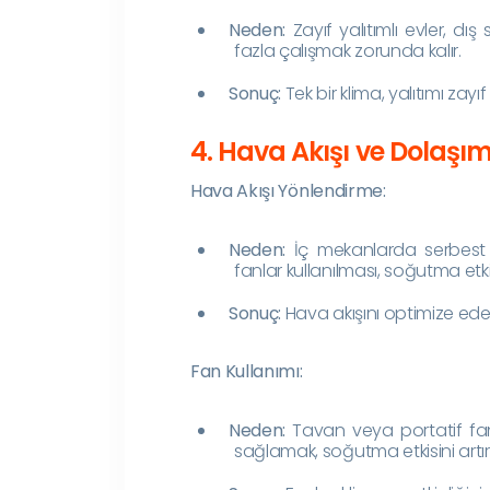
Neden:
Zayıf yalıtımlı evler, dı
fazla çalışmak zorunda kalır.
Sonuç:
Tek bir klima, yalıtımı zay
4. Hava Akışı ve Dolaşım
Hava Akışı Yönlendirme:
Neden:
İç mekanlarda serbest h
fanlar kullanılması, soğutma etki
Sonuç:
Hava akışını optimize ederek
Fan Kullanımı:
Neden:
Tavan veya portatif fan
sağlamak, soğutma etkisini artıra