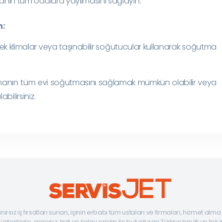
anın tüm odalara yayılmasını sağlayın.
n:
ek klimalar veya taşınabilir soğutucular kullanarak soğutma
r klimanın tüm evi soğutmasını sağlamak mümkün olabilir veya
ilirsiniz.
ınırsız iş fırsatları sunan, işinin erbabı tüm ustaları ve firmaları, hizmet alm
şterilerle, aracısız, hızlı ve kolay erişim ile buluşturan Türkiye’nin ilk ve tek 