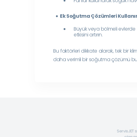
Fanlar kullanarak soğuk hav
Ek Soğutma Çözümleri Kullanı
Büyük veya bölmeli evlerde 
etkisini artırın.
Bu faktörleri dikkate alarak, tek bi
daha verimli bir soğutma çözümü bulab
ServisJET s
olan mü