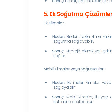
Sonuç:
Fanlar, klimanın etkinliğin
5. Ek Soğutma Çözümler
Ek Klimalar:
Neden:
Birden fazla klima kulla
soğutma sağlayabilir.
Sonuç:
Stratejik olarak yerleştir
sağlar.
Mobil Klimalar veya Soğutucular:
Neden:
Ek mobil klimalar veya 
sağlayabilir.
Sonuç:
Mobil klimalar, ihtiyaç
sistemine destek olur.