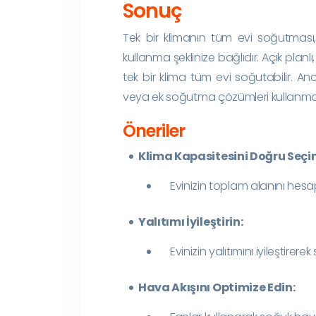
Sonuç
Tek bir klimanın tüm evi soğutması
kullanma şeklinize bağlıdır. Açık planl
tek bir klima tüm evi soğutabilir. A
veya ek soğutma çözümleri kullanmak d
Öneriler
Klima Kapasitesini Doğru Seçin
Evinizin toplam alanını hes
Yalıtımı İyileştirin:
Evinizin yalıtımını iyileştirerek
Hava Akışını Optimize Edin: