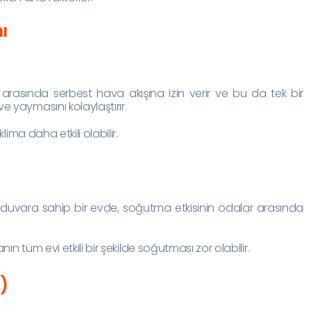
ı
r arasında serbest hava akışına izin verir ve bu da tek bir
e yaymasını kolaylaştırır.
klima daha etkili olabilir.
uvara sahip bir evde, soğutma etkisinin odalar arasında
anın tüm evi etkili bir şekilde soğutması zor olabilir.
)