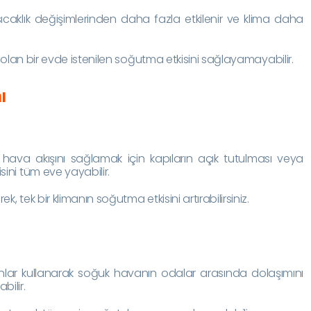
ş sıcaklık değişimlerinden daha fazla etkilenir ve klima daha
ıf olan bir evde istenilen soğutma etkisini sağlayamayabilir.
ı
ava akışını sağlamak için kapıların açık tutulması veya
sini tüm eve yayabilir.
, tek bir klimanın soğutma etkisini artırabilirsiniz.
lar kullanarak soğuk havanın odalar arasında dolaşımını
bilir.