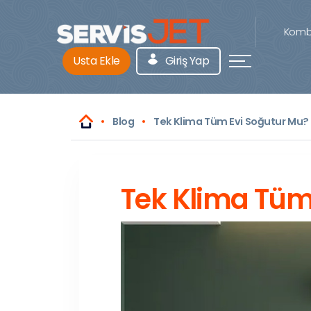
Kombi
Usta Ekle
Giriş Yap
Blog
Tek Klima Tüm Evi Soğutur Mu?
Tek Klima Tüm