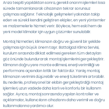
Arıza tespiti yapıldıktan sonra, gerekli onarım işlemleri kısa
sürede tamamlanarak cihazınızın tekrar sorunsuz
çalışması sağlanır. Teknolojik gelişmeleri yakından takip
eden ve sürekli kendini geliştiren ekipler, en yeni yöntemler
ve malzemelerle hizmet verir. Böylece, hem eski hem de
yeni model klimalar için uygun çözümler sunulabilir.
Montaj hizmetleri, klimanızın doğru ve güvenli bir şekilde
çalışması için büyük önem taşır. Battalgazi Klima Servisi,
kurulum sırasında dikkat edilmesi gereken tüm detayları
göz önünde bulundurarak montaj işlemlerini gerçekleştirir.
Klimanın doğru yere monte edilmesi, enerji verimliliği ve
performans açısından kritik bir faktördür. Yanlış montaj,
klimanızın verimini düşürebilir ve enerji tüketimini artırabilir.
Bu nedenle, profesyonel bir ekibin gerçekleştirdiği montaj
işlemleri, uzun vadede daha karlı ve konforlu bir kullanım
sağlar. Ayrıca, montaj sonrasında yapılan kontroller ve
açıklamalar, kullanıcıların cihazlarını daha verimli ve doğru
kullanmalarına yardımcı olur.