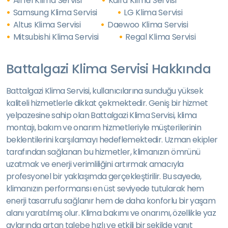
Airfel Klima Servisi
Kaira Klima Servisi
Samsung Klima Servisi
LG Klima Servisi
Altus Klima Servisi
Daewoo Klima Servisi
Mitsubishi Klima Servisi
Regal Klima Servisi
Battalgazi Klima Servisi Hakkında
Battalgazi Klima Servisi, kullanıcılarına sunduğu yüksek
kaliteli hizmetlerle dikkat çekmektedir. Geniş bir hizmet
yelpazesine sahip olan Battalgazi Klima Servisi, klima
montajı, bakım ve onarım hizmetleriyle müşterilerinin
beklentilerini karşılamayı hedeflemektedir. Uzman ekipler
tarafından sağlanan bu hizmetler, klimanızın ömrünü
uzatmak ve enerji verimliliğini artırmak amacıyla
profesyonel bir yaklaşımda gerçekleştirilir. Bu sayede,
klimanızın performansı en üst seviyede tutularak hem
enerji tasarrufu sağlanır hem de daha konforlu bir yaşam
alanı yaratılmış olur. Klima bakımı ve onarımı, özellikle yaz
aylarında artan talebe hızlı ve etkili bir şekilde yanıt