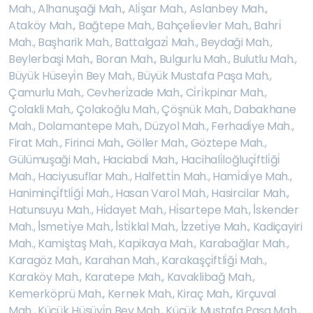
Mah.
,
Alhanuşaği Mah.
,
Ali̇şar Mah.
,
Aslanbey Mah.
,
Ataköy Mah.
,
Bağtepe Mah.
,
Bahçeli̇evler Mah.
,
Bahri̇
Mah.
,
Başharik Mah.
,
Battalgazi̇ Mah.
,
Beydaği Mah.
,
Beylerbaşi Mah.
,
Boran Mah.
,
Bulgurlu Mah.
,
Bulutlu Mah.
,
Büyük Hüseyi̇n Bey Mah.
,
Büyük Mustafa Paşa Mah.
,
Çamurlu Mah.
,
Cevheri̇zade Mah.
,
Ci̇ri̇kpinar Mah.
,
Çolakli Mah.
,
Çolakoğlu Mah.
,
Çöşnük Mah.
,
Dabakhane
Mah.
,
Dolamantepe Mah.
,
Düzyol Mah.
,
Ferhadi̇ye Mah.
,
Firat Mah.
,
Firinci Mah.
,
Göller Mah.
,
Göztepe Mah.
,
Gülümuşaği Mah.
,
Haciabdi̇ Mah.
,
Hacihali̇loğluçi̇ftli̇ği̇
Mah.
,
Haciyusuflar Mah.
,
Halfetti̇n Mah.
,
Hami̇di̇ye Mah.
,
Haniminçi̇ftli̇ği̇ Mah.
,
Hasan Varol Mah.
,
Hasircilar Mah.
,
Hatunsuyu Mah.
,
Hi̇dayet Mah.
,
Hi̇sartepe Mah.
,
İ̇skender
Mah.
,
İ̇smeti̇ye Mah.
,
İ̇sti̇klal Mah.
,
İ̇zzeti̇ye Mah.
,
Kadiçayiri
Mah.
,
Kamiştaş Mah.
,
Kapikaya Mah.
,
Karabağlar Mah.
,
Karagöz Mah.
,
Karahan Mah.
,
Karakaşçi̇ftli̇ği̇ Mah.
,
Karaköy Mah.
,
Karatepe Mah.
,
Kavaklibağ Mah.
,
Kemerköprü Mah.
,
Kernek Mah.
,
Kiraç Mah.
,
Kirçuval
Mah.
,
Küçük Hüsüyi̇n Bey Mah.
,
Küçük Mustafa Paşa Mah.
,