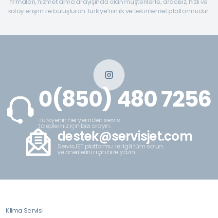
firmaları, hizmet alma arayışında olan müşterilerle, aracısız, hızlı ve
kolay erişim ile buluşturan Türkiye’nin ilk ve tek internet platformudur.
0(850) 480 7256
Türkiyenin her yerinden servis
talepleriniz için bizi arayın.
destek@servisjet.com
ServisJET platformu ile ilgili tüm sorun
ve önerileriniz için bize yazın.
Klima Servisi