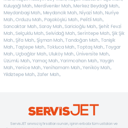
Kuluşaği Mah.
,
Merdi̇venler Mah.
,
Merkez Beydaği Mah.
,
Meydanbaşi Mah.
,
Meydancik Mah.
,
Ni̇yazi̇ Mah.
,
Nuri̇ye
Mah.
,
Orduzu Mah.
,
Paşaköşkü Mah.
,
Peli̇tli̇ Mah.
,
Sancaktar Mah.
,
Saray Mah.
,
Saricioğlu Mah.
,
Şehi̇t Fevzi̇
Mah.
,
Selçuklu Mah.
,
Selvi̇dağ Mah.
,
Seri̇ntepe Mah.
,
Şik Şik
Mah.
,
Şi̇fa Mah.
,
Şi̇şman Mah.
,
Tandoğan Mah.
,
Tanişik
Mah.
,
Taştepe Mah.
,
Tokluca Mah.
,
Toptaş Mah.
,
Toygar
Mah.
,
Uçbağlar Mah.
,
Uluköy Mah.
,
Üni̇versi̇te Mah.
,
Üzümlü Mah.
,
Yamaç Mah.
,
Yarimcahan Mah.
,
Yaygin
Mah.
,
Yeni̇ce Mah.
,
Yeni̇hamam Mah.
,
Yeni̇köy Mah.
,
Yildiztepe Mah.
,
Zafer Mah.
,
ServisJET sınırsız iş fırsatları sunan, işinin erbabı tüm ustaları ve