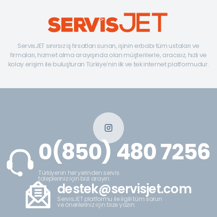
ServisJET sınırsız iş fırsatları sunan, işinin erbabı tüm ustaları ve
firmaları, hizmet alma arayışında olan müşterilerle, aracısız, hızlı ve
kolay erişim ile buluşturan Türkiye’nin ilk ve tek internet platformudur.
0(850) 480 7256
Türkiyenin her yerinden servis
talepleriniz için bizi arayın.
destek@servisjet.com
ServisJET platformu ile ilgili tüm sorun
ve önerileriniz için bize yazın.