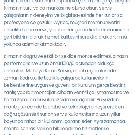
yönlendirerek sorunun tespitini ve çözümünü gerçekleştirir.
Klimanın türü ya da markası ne olursa olsun, servis
çalışanlarının deneyimi ve bilgisi sayesinde her tür arıza
profesyonelce çözülür. Ayrıca, müşteri memnuniyetini
öncelikli tutan servis, yapılan her işin ardından kullanıcıdan
geri bildirim alarak hizmet kalitesini sürekli olarak artırma
yolunda adımlar atmaktadır.
Klimanın doğru ve etkili bir şekilde monte edilmesi, cihazın
performansı ve uzun ömürlülüğü açısından oldukça
önemlidir. Malatya Klima Servisi, montaj işlemlerinde
uzman kadrosu ile titizlikle çalışarak kullanıcıların
beklentilerine uygun ve güvenli bir kurulum gerçekleştirir.
Yanlış yapılan montajlar, cihazın verimli çalışmamasına ve
hatta zamanla büyük arızalara yol açabilir. Bu yüzden
montaj sürecinde tecrübe ve teknolojiyi birleştirerek en
doğru çözümleri sunan servis, kullanıcılarına uzun yıllar
boyunca rahat bir kullanımı garanti eder. Aynı zamanda,
montaj sonrası verilen bilgilendirme hizmetleri ile