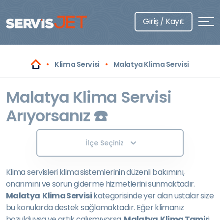
Giriş / Kayıt
Klima Servisi
Malatya Klima Servisi
Malatya Klima Servisi
Arıyorsanız ☎️
İlçe Seçiniz
Klima servisleri klima sistemlerinin düzenli bakımını,
onarımını ve sorun giderme hizmetlerini sunmaktadır.
Malatya Klima Servisi
kategorisinde yer alan ustalar size
bu konularda destek sağlamaktadır. Eğer klimanız
bozulduysa ve artık çalışmıyorsa,
Malatya Klima Tamir
i