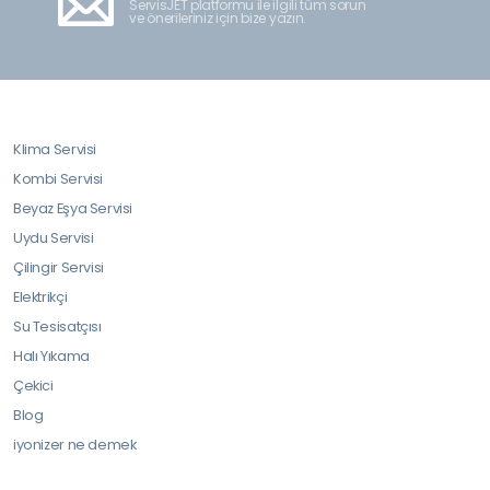
ServisJET platformu ile ilgili tüm sorun
ve önerileriniz için bize yazın.
Klima Servisi
Kombi Servisi
Beyaz Eşya Servisi
Uydu Servisi
Çilingir Servisi
Elektrikçi
Su Tesisatçısı
Halı Yıkama
Çekici
Blog
iyonizer ne demek