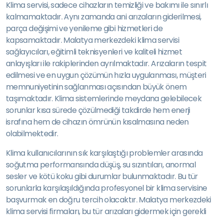
Klima servisi, sadece cihazların temizliği ve bakımı ile sınırlı
kalmamaktadır. Aynı zamanda ani arızaların giderilmesi,
parça değişimi ve yenileme gibi hizmetleri de
kapsamaktadır. Malatya merkezdeki klima servisi
sağlayıcıları, eğitimli teknisyenleri ve kaliteli hizmet
anlayışları ile rakiplerinden ayrılmaktadır. Arızaların tespit
edilmesi ve en uygun çözümün hızla uygulanması, müşteri
memnuniyetinin sağlanması açısından büyük önem
taşımaktadır. Klima sistemlerinde meydana gelebilecek
sorunlar kısa sürede çözülmediği takdirde hem enerji
israfına hem de cihazın ömrünün kısalmasına neden
olabilmektedir.
Klima kullanıcılarının sık karşılaştığı problemler arasında
soğutma performansında düşüş, su sızıntıları, anormal
sesler ve kötü koku gibi durumlar bulunmaktadır. Bu tür
sorunlarla karşılaşıldığında profesyonel bir klima servisine
başvurmak en doğru tercih olacaktır. Malatya merkezdeki
klima servisi firmaları, bu tür arızaları gidermek için gerekli