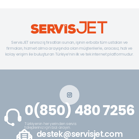
ServisJET sınırsız iş fırsatları sunan, işinin erbabı tüm ustaları ve
firmaları, hizmet alma arayışında olan müşterilerle, aracısız, hızlı ve
kolay erişim ile buluşturan Türkiye’nin ilk ve tek internet platformudur.
0(850) 480 7256
Türkiyenin her yerinden servis
talepleriniz için bizi arayın.
destek@servisjet.com