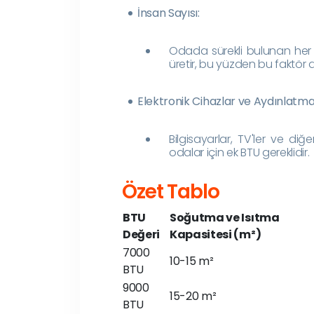
İnsan Sayısı:
Odada sürekli bulunan her ek
üretir, bu yüzden bu faktör
Elektronik Cihazlar ve Aydınlatma
Bilgisayarlar, TV'ler ve diğ
odalar için ek BTU gereklidir.
Özet Tablo
BTU
Soğutma ve Isıtma
Değeri
Kapasitesi (m²)
7000
10-15 m²
BTU
9000
15-20 m²
BTU