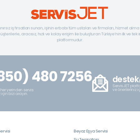
ınırsız iş fırsatları sunan, işinin erbabı tüm ustaları ve firmaları, hizmet alm
şterilerle, aracısız, hızlı ve kolay erişim ile buluşturan Türkiye’nin ilk ve tek 
platformudur.
850) 480 7256
destek
ServisJET platfo
ve önerileriniz i
 her yerinden servis
z için bizi arayın.
ervisi
Beyaz Eşya Servisi
i
Su Tesisatçısı