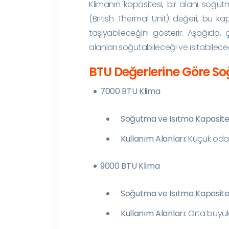
Klimanın kapasitesi, bir alanı soğu
(British Thermal Unit) değeri, bu kap
taşıyabileceğini gösterir. Aşağıda, 
alanları soğutabileceği ve ısıtabileceği
BTU Değerlerine Göre So
7000 BTU Klima
Soğutma ve Isıtma Kapasites
Kullanım Alanları:
Küçük odala
9000 BTU Klima
Soğutma ve Isıtma Kapasites
Kullanım Alanları:
Orta büyükl