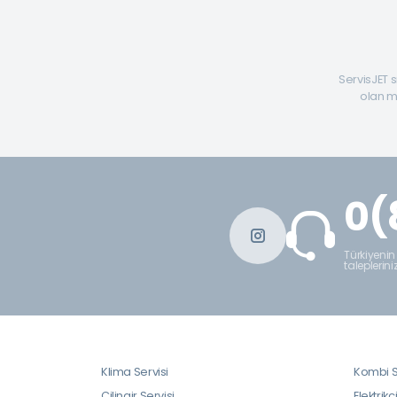
ServisJET s
olan mü
0(
Türkiyenin
taleplerini
Klima Servisi
Kombi S
Çilingir Servisi
Elektrikç