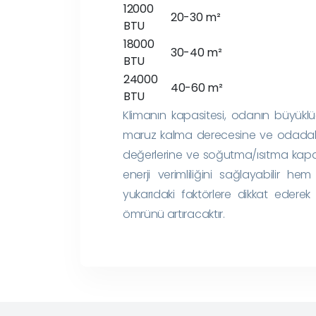
12000
20-30 m²
BTU
18000
30-40 m²
BTU
24000
40-60 m²
BTU
Klimanın kapasitesi, odanın büyükl
maruz kalma derecesine ve odadaki i
değerlerine ve soğutma/ısıtma kapas
enerji verimliliğini sağlayabilir h
yukarıdaki faktörlere dikkat ederek
ömrünü artıracaktır.