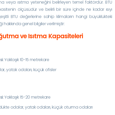
tma veya ısıtma yeteneğini belirleyen temel faktördür. BTU
asitenin ölçüsüdür ve belirli bir süre içinde ne kadar ısıyı
çeşitli BTU değerlerine sahip klimaların hangi büyüklükteki
 hakkında genel bilgiler verilmiştir:
ğutma ve Isıtma Kapasiteleri
i:
Yaklaşık 10-15 metrekare
r, yatak odaları, küçük ofisler
i:
Yaklaşık 15-20 metrekare
ükte odalar, yatak odaları, küçük oturma odaları