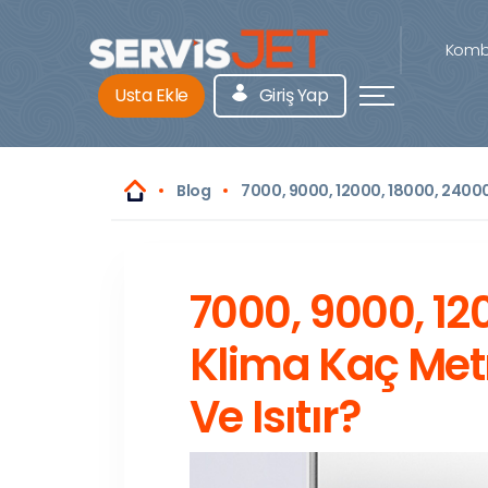
Kombi
Usta Ekle
Giriş Yap
Blog
7000, 9000, 12000, 18000, 24000
7000, 9000, 12
Klima Kaç Met
Ve Isıtır?