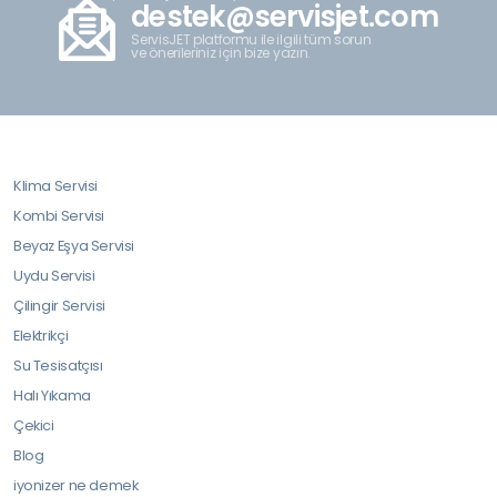
destek@servisjet.com
ServisJET platformu ile ilgili tüm sorun
ve önerileriniz için bize yazın.
Klima Servisi
Kombi Servisi
Beyaz Eşya Servisi
Uydu Servisi
Çilingir Servisi
Elektrikçi
Su Tesisatçısı
Halı Yıkama
Çekici
Blog
iyonizer ne demek