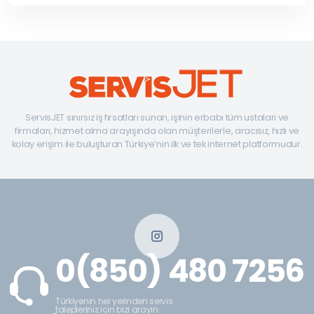
ServisJET sınırsız iş fırsatları sunan, işinin erbabı tüm ustaları ve
firmaları, hizmet alma arayışında olan müşterilerle, aracısız, hızlı ve
kolay erişim ile buluşturan Türkiye’nin ilk ve tek internet platformudur.
0(850) 480 7256
Türkiyenin her yerinden servis
talepleriniz için bizi arayın.