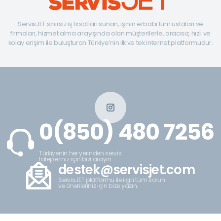
ServisJET sınırsız iş fırsatları sunan, işinin erbabı tüm ustaları ve
firmaları, hizmet alma arayışında olan müşterilerle, aracısız, hızlı ve
kolay erişim ile buluşturan Türkiye’nin ilk ve tek internet platformudur.
0(850) 480 7256
Türkiyenin her yerinden servis
talepleriniz için bizi arayın.
destek@servisjet.com
ServisJET platformu ile ilgili tüm sorun
ve önerileriniz için bize yazın.