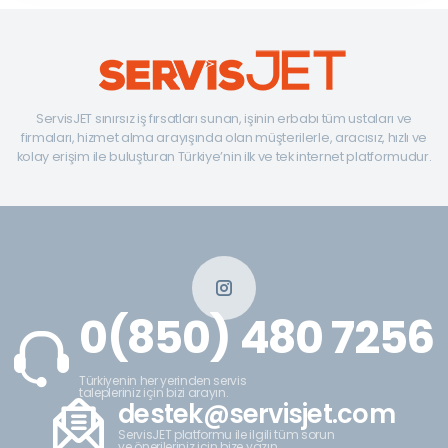
ServisJET sınırsız iş fırsatları sunan, işinin erbabı tüm ustaları ve
firmaları, hizmet alma arayışında olan müşterilerle, aracısız, hızlı ve
kolay erişim ile buluşturan Türkiye’nin ilk ve tek internet platformudur.
0(850) 480 7256
Türkiyenin her yerinden servis
talepleriniz için bizi arayın.
destek@servisjet.com
ServisJET platformu ile ilgili tüm sorun
ve önerileriniz için bize yazın.