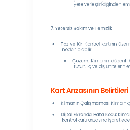
yere yerleştirildiğinden em
7. Yetersiz Bakım ve Temizlik
Toz ve Kir
: Kontrol kartının üze
neden olabilir.
Çözüm
: Klimanın düzenli 
tutun. İç ve dış ünitelerin e
Kart Arızasının Belirtileri
Klimanın Çalışmaması
: Klima hi
Dijital Ekranda Hata Kodu
: Klim
kontrol kartı arızasına işaret edeb