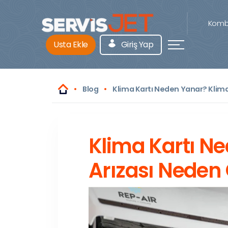
Kombi
Usta Ekle
Giriş Yap
Blog
Klima Kartı Neden Yanar? Klima
Klima Kartı N
Arızası Neden 