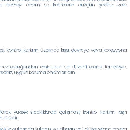
ısa devreyi onarın ve kabloların düzgün şekilde izole
mesi, kontrol kartının üzerinde kısa devreye veya korozyona
rmez olduğundan emin olun ve düzenli olarak temizleyin.
rsanız, uygun koruma önlemleri alın.
larak yüksek sıcaklıklarda çalışması, kontrol kartının aşırı
olabilir.
aklık koşullarında kullanın ve cihazın yeterli havalandırmaya