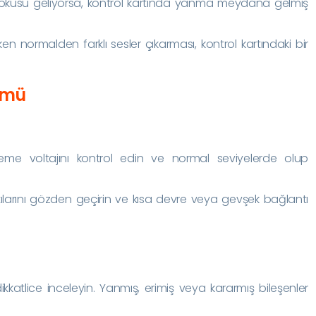
kokusu geliyorsa, kontrol kartında yanma meydana gelmiş
rken normalden farklı sesler çıkarması, kontrol kartındaki bir
ümü
leme voltajını kontrol edin ve normal seviyelerde olup
larını gözden geçirin ve kısa devre veya gevşek bağlantı
 dikkatlice inceleyin. Yanmış, erimiş veya kararmış bileşenler