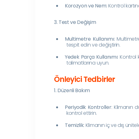
Korozyon ve Nem
: Kontrol kart
3. Test ve Değişim
Multimetre Kullanımı
: Multimetre
tespit edin ve değiştirin.
Yedek Parça Kullanımı
: Kontrol 
talimatlarına uyun.
Önleyici Tedbirler
1. Düzenli Bakım
Periyodik Kontroller
: Klimanın d
kontrol ettirin.
Temizlik
: Klimanın iç ve dış ünitel