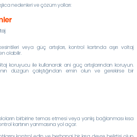
ıca nedenleri ve çözüm yolları:
mler
taj
 kesintileri veya güç artışları, kontrol kartında aşırı voltaj
 olabilir.
voltaj koruyucu ile kullanarak ani güç artışlarından koruyun.
satının düzgün çalıştığından emin olun ve gerekirse bir
abloların birbirine temas etmesi veya yanlış bağlanması kısa
ontrol kartının yanmasına yol açar.
larını kontrol edin ve herhangi bir kısa devre belirtisi olup