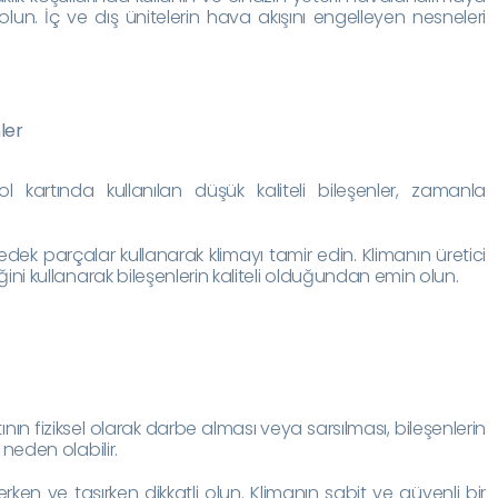
n. İç ve dış ünitelerin hava akışını engelleyen nesneleri
ler
ol kartında kullanılan düşük kaliteli bileşenler, zamanla
i yedek parçalar kullanarak klimayı tamir edin. Klimanın üretici
ğini kullanarak bileşenlerin kaliteli olduğundan emin olun.
tının fiziksel olarak darbe alması veya sarsılması, bileşenlerin
eden olabilir.
rken ve taşırken dikkatli olun. Klimanın sabit ve güvenli bir