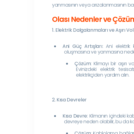
yanmasının veya arızalanmasının başl
Olası Nedenler ve Çözü
1. Elektrik Dalgalanmaları ve Aşırı Vol
Ani Güç Artışları
: Ani elektrik
oluşmasına ve yanmasına neden
Çözüm
: Klimayı bir aşırı 
Evinizdeki elektrik tesi
elektrikçiden yardım alın.
2. Kısa Devreler
Kısa Devre
: Klimanın içindeki k
devreye neden olabilir, bu da k
Çözüm
: Kablolama bağlantı