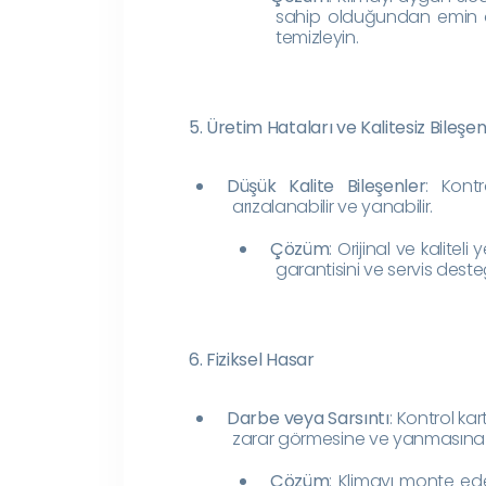
sahip olduğundan emin olu
temizleyin.
5. Üretim Hataları ve Kalitesiz Bileşen
Düşük Kalite Bileşenler
: Kontr
arızalanabilir ve yanabilir.
Çözüm
: Orijinal ve kalitel
garantisini ve servis deste
6. Fiziksel Hasar
Darbe veya Sarsıntı
: Kontrol kar
zarar görmesine ve yanmasına n
Çözüm
: Klimayı monte ede